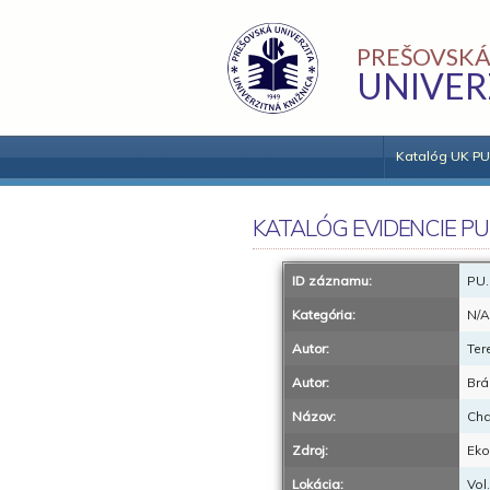
PREŠOVSKÁ
UNIVER
Katalóg UK PU
KATALÓG EVIDENCIE PU
ID záznamu:
PU.
Kategória:
N/A
Autor:
Ter
Autor:
Brá
Názov:
Cha
Zdroj:
Eko
Lokácia:
Vol.