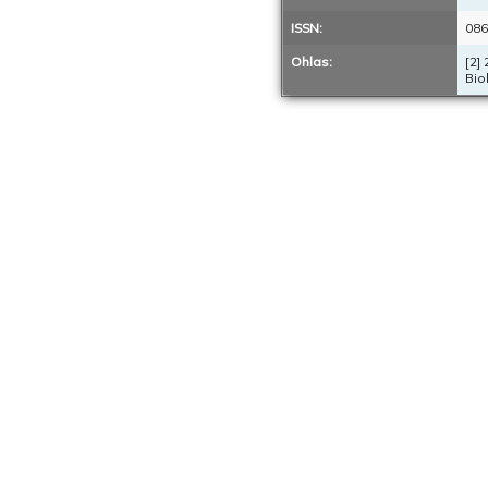
ISSN:
086
Ohlas:
[2]
Biol