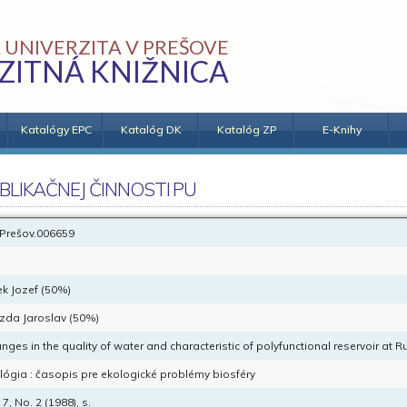
 UNIVERZITA V PREŠOVE
ZITNÁ KNIŽNICA
Katalógy EPC
Katalóg DK
Katalóg ZP
E-Knihy
BLIKAČNEJ ČINNOSTI PU
Prešov.006659
ek Jozef (50%)
zda Jaroslav (50%)
nges in the quality of water and characteristic of polyfunctional reservoir at R
lógia : časopis pre ekologické problémy biosféry
 7, No. 2 (1988), s.