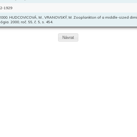
2-1929
 2000. HUDCOVICOVÁ, M., VRANOVSKÝ, M. Zooplankton of a middle-sized dimictic 
ógia. 2000, roč. 55, č. 5, s. 454.