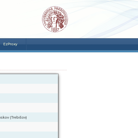
EzProxy
uskov (Trebišov)