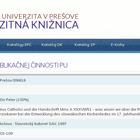
 UNIVERZITA V PREŠOVE
ZITNÁ KNIŽNICA
Katalógy EPC
Katalóg DK
Katalóg ZP
E-Knihy
BLIKAČNEJ ČINNOSTI PU
Prešov.006616
čin Peter (100%)
tus Catholici und die Handschrift Mms A XXXVIII/51 - was wisen wir über die R
nziskaner bei der Entwicklung des slowakischen Kirchenliedes im 17. Jahrhund
tislava : Slavistický kabinet SAV, 1997
103-109