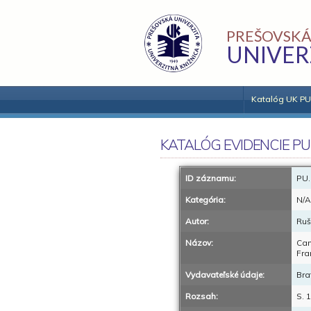
PREŠOVSKÁ
UNIVER
Katalóg UK PU
KATALÓG EVIDENCIE PU
ID záznamu:
PU.
Kategória:
N/A
Autor:
Ruš
Názov:
Can
Fra
Vydavateľské údaje:
Bra
Rozsah:
S. 