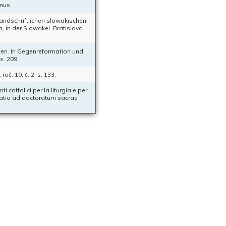
smus
handschriftlichen slowakischen
, in der Slowakei. Bratislava :
llen. In Gegenreformation und
s. 209.
roč. 10, č. 2, s. 133.
i cattolici per la liturgia e per
ertatio ad doctoratum sacrae