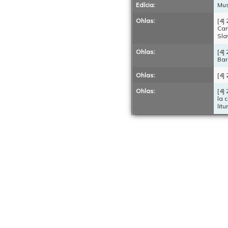
Edícia:
Mus
Ohlas:
[4]
Can
Sla
Ohlas:
[4]
Bar
Ohlas:
[4]
Ohlas:
[4]
la 
lit