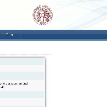
EzProxy
olle der Jesuiten und
ert?