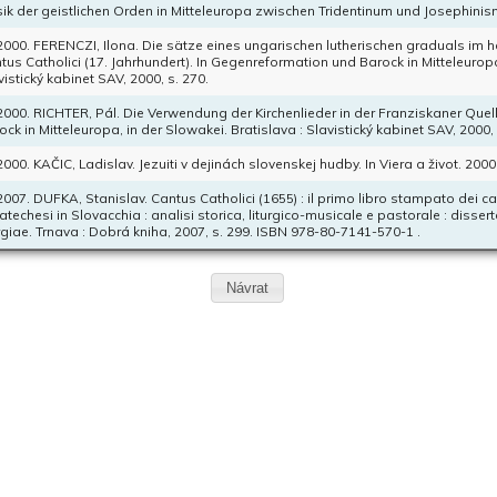
ik der geistlichen Orden in Mitteleuropa zwischen Tridentinum und Josephini
 2000. FERENCZI, Ilona. Die sätze eines ungarischen lutherischen graduals im 
tus Catholici (17. Jahrhundert). In Gegenreformation und Barock in Mitteleuropa
vistický kabinet SAV, 2000, s. 270.
 2000. RICHTER, Pál. Die Verwendung der Kirchenlieder in der Franziskaner Que
ock in Mitteleuropa, in der Slowakei. Bratislava : Slavistický kabinet SAV, 2000, 
 2000. KAČIC, Ladislav. Jezuiti v dejinách slovenskej hudby. In Viera a život. 2000, 
 2007. DUFKA, Stanislav. Cantus Catholici (1655) : il primo libro stampato dei cant
catechesi in Slovacchia : analisi storica, liturgico-musicale e pastorale : diss
urgiae. Trnava : Dobrá kniha, 2007, s. 299. ISBN 978-80-7141-570-1 .