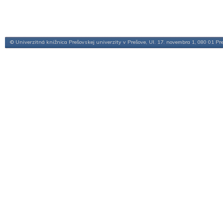
© Univerzitná knižnica Prešovskej univerzity v Prešove, Ul. 17. novembra 1, 080 01 Pr