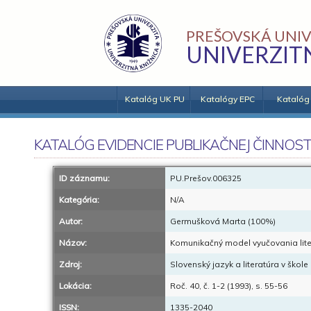
PREŠOVSKÁ UNIV
UNIVERZIT
Katalóg UK PU
Katalógy EPC
Katalóg
KATALÓG EVIDENCIE PUBLIKAČNEJ ČINNOST
ID záznamu:
PU.Prešov.006325
Kategória:
N/A
Autor:
Germušková Marta (100%)
Názov:
Komunikačný model vyučovania literat
Zdroj:
Slovenský jazyk a literatúra v škole
Lokácia:
Roč. 40, č. 1-2 (1993), s. 55-56
ISSN:
1335-2040