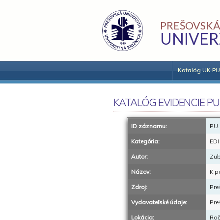
PREŠOVSKÁ
UNIVER
Katalóg UK PU
KATALÓG EVIDENCIE PU
ID záznamu:
PU.
Kategória:
EDI
Autor:
Zub
Názov:
K p
Zdroj:
Pre
Vydavateľské údaje:
Pre
Lokácia:
Roč.