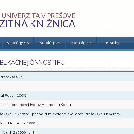
 UNIVERZITA V PREŠOVE
ZITNÁ KNIŽNICA
Katalógy EPC
Katalóg DK
Katalóg ZP
E-Knihy
BLIKAČNEJ ČINNOSTI PU
Prešov.005945
al Pavol (100%)
oetike románovej tvorby Hermanna Kanta
šovská univerzita : periodikum akademickej obce Prešovskej univerzity
šov : ManaCon, 1999
 4, č. 1-2 (2000), s. 8