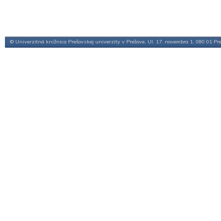
© Univerzitná knižnica Prešovskej univerzity v Prešove, Ul. 17. novembra 1, 080 01 Pr