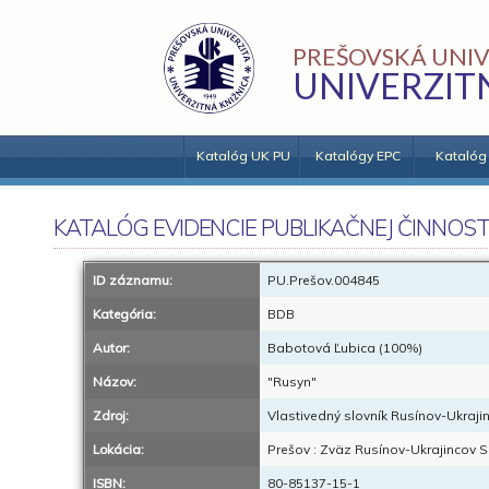
PREŠOVSKÁ UNIV
UNIVERZIT
Katalóg UK PU
Katalógy EPC
Katalóg
KATALÓG EVIDENCIE PUBLIKAČNEJ ČINNOST
ID záznamu:
PU.Prešov.004845
Kategória:
BDB
Autor:
Babotová Ľubica (100%)
Názov:
"Rusyn"
Zdroj:
Vlastivedný slovník Rusínov-Ukraji
Lokácia:
Prešov : Zväz Rusínov-Ukrajincov Sl
ISBN:
80-85137-15-1