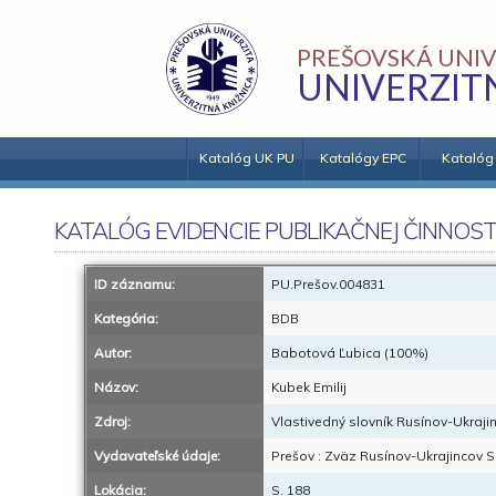
PREŠOVSKÁ UNIV
UNIVERZIT
Katalóg UK PU
Katalógy EPC
Katalóg
KATALÓG EVIDENCIE PUBLIKAČNEJ ČINNOST
ID záznamu:
PU.Prešov.004831
Kategória:
BDB
Autor:
Babotová Ľubica (100%)
Názov:
Kubek Emilij
Zdroj:
Vlastivedný slovník Rusínov-Ukraji
Vydavateľské údaje:
Prešov : Zväz Rusínov-Ukrajincov S
Lokácia:
S. 188