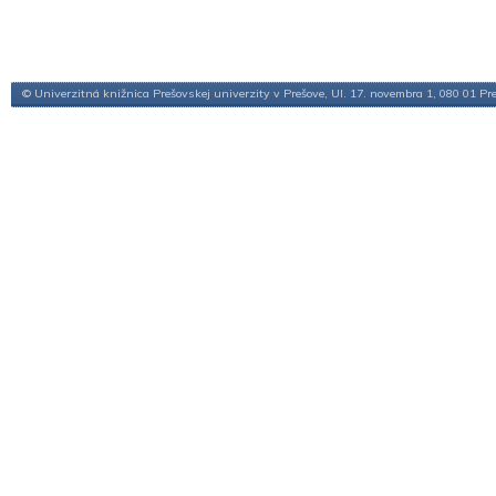
© Univerzitná knižnica Prešovskej univerzity v Prešove, Ul. 17. novembra 1, 080 01 Pr