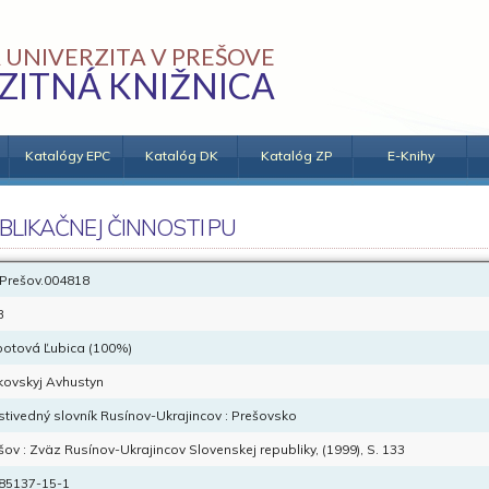
 UNIVERZITA V PREŠOVE
ZITNÁ KNIŽNICA
Katalógy EPC
Katalóg DK
Katalóg ZP
E-Knihy
BLIKAČNEJ ČINNOSTI PU
Prešov.004818
B
otová Ľubica (100%)
kovskyj Avhustyn
stivedný slovník Rusínov-Ukrajincov : Prešovsko
šov : Zväz Rusínov-Ukrajincov Slovenskej republiky, (1999), S. 133
85137-15-1