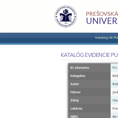
PREŠOVSKÁ
UNIVER
Katalóg UK PU
KATALÓG EVIDENCIE PU
ID záznamu:
PU.
Kategória:
BD
Autor:
Bab
Názov:
Jen
Zdroj:
Vla
Lokácia:
Pre
ISBN:
80-