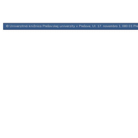
© Univerzitná knižnica Prešovskej univerzity v Prešove, Ul. 17. novembra 1, 080 01 Pr