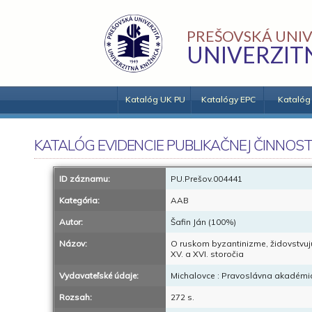
PREŠOVSKÁ UNIV
UNIVERZIT
Katalóg UK PU
Katalógy EPC
Katalóg
KATALÓG EVIDENCIE PUBLIKAČNEJ ČINNOST
ID záznamu:
PU.Prešov.004441
Kategória:
AAB
Autor:
Šafin Ján (100%)
Názov:
O ruskom byzantinizme, židovstvujú
XV. a XVI. storočia
Vydavateľské údaje:
Michalovce : Pravoslávna akadémi
Rozsah:
272 s.