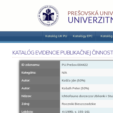
PREŠOVSKÁ UNIV
UNIVERZIT
Katalóg UK PU
Katalógy EPC
Katalóg
KATALÓG EVIDENCIE PUBLIKAČNEJ ČINNOST
ID záznamu:
PU.Prešov.004422
Kategória:
N/A
Autor:
Koščo Ján (50%)
Autor:
Košuth Peter (50%)
Názov:
Ichtiofauna dorzecza Ublianki i Stuž
Zdroj:
Roczniki Bieszczadzkie
Lokácia:
4 (1995), s. 155-161