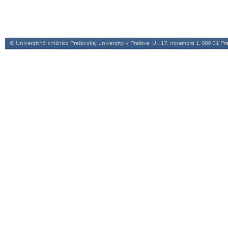
© Univerzitná knižnica Prešovskej univerzity v Prešove, Ul. 17. novembra 1, 080 01 Pr