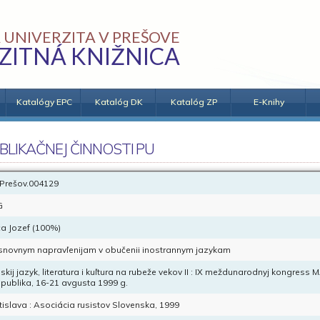
 UNIVERZITA V PREŠOVE
ZITNÁ KNIŽNICA
Katalógy EPC
Katalóg DK
Katalóg ZP
E-Knihy
BLIKAČNEJ ČINNOSTI PU
Prešov.004129
G
a Jozef (100%)
snovnym napravľenijam v obučenii inostrannym jazykam
skij jazyk, literatura i kuľtura na rubeže vekov II : IX meždunarodnyj kongress
publika, 16-21 avgusta 1999 g.
tislava : Asociácia rusistov Slovenska, 1999