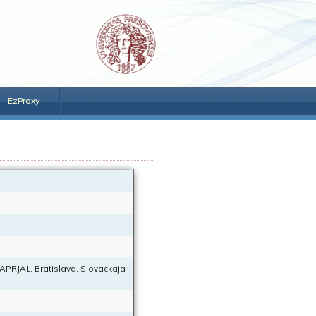
EzProxy
 MAPRJAL, Bratislava, Slovackaja