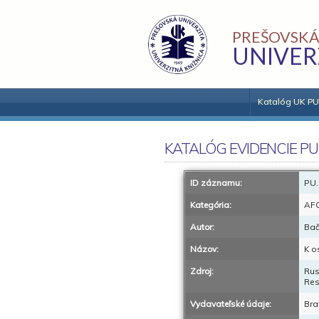
PREŠOVSKÁ
UNIVER
Katalóg UK PU
KATALÓG EVIDENCIE PU
ID záznamu:
PU.
Kategória:
AF
Autor:
Bač
Názov:
K o
Zdroj:
Rus
Res
Vydavateľské údaje:
Bra