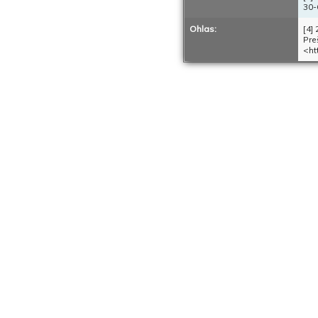
30-
Ohlas:
[4]
Pre
<ht