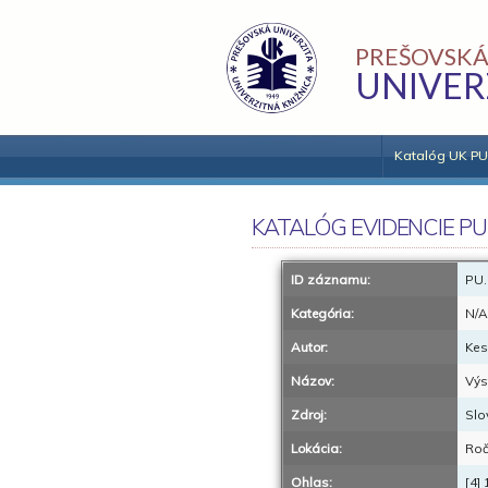
PREŠOVSKÁ
UNIVER
Katalóg UK PU
KATALÓG EVIDENCIE PU
ID záznamu:
PU.
Kategória:
N/A
Autor:
Kes
Názov:
Výs
Zdroj:
Slo
Lokácia:
Roč
Ohlas:
[4]