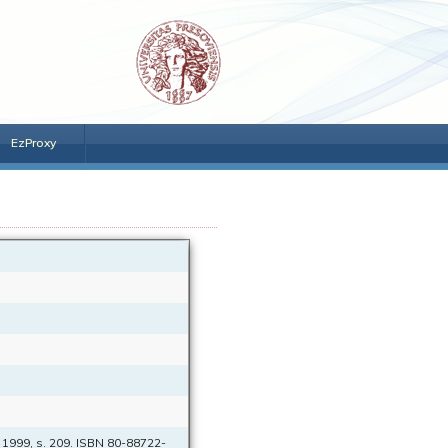
EzProxy
, 1999, s. 209. ISBN 80-88722-