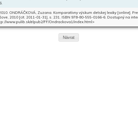
6.
 2010. ONDRÁČKOVÁ, Zuzana. Komparatívny výskum detskej lexiky [online]. Preš
šove, 2010 [cit. 2011-01-31], s. 231. ISBN 978-80-555-0166-6. Dostupný na inte
tp://www.pulib.sk/elpub2/FF/Ondrackova1/index.html>