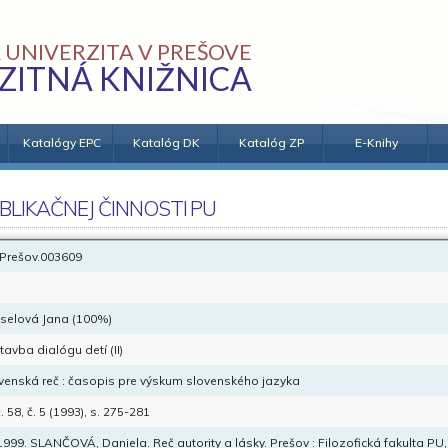
 UNIVERZITA V PREŠOVE
ZITNÁ KNIŽNICA
Katalógy EPC
Katalóg DK
Katalóg ZP
E-Knihy
BLIKAČNEJ ČINNOSTI PU
Prešov.003609
selová Jana (100%)
tavba dialógu detí (II)
venská reč : časopis pre výskum slovenského jazyka
. 58, č. 5 (1993), s. 275-281
 1999. SLANČOVÁ, Daniela. Reč autority a lásky. Prešov : Filozofická fakulta PU