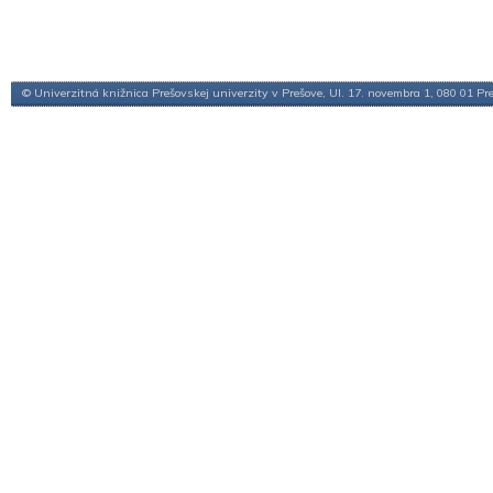
© Univerzitná knižnica Prešovskej univerzity v Prešove, Ul. 17. novembra 1, 080 01 Pr