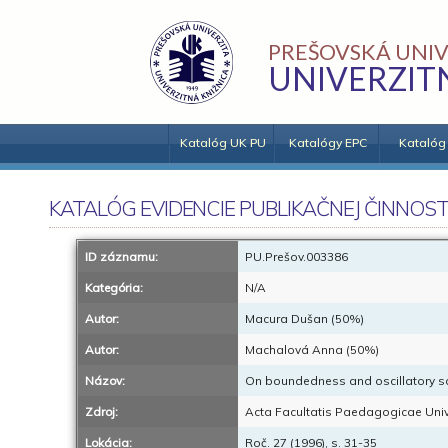
PREŠOVSKÁ UNIV
UNIVERZIT
Katalóg UK PU
Katalógy EPC
Katalóg
KATALÓG EVIDENCIE PUBLIKAČNEJ ČINNOST
ID záznamu:
PU.Prešov.003386
Kategória:
N/A
Autor:
Macura Dušan (50%)
Autor:
Machalová Anna (50%)
Názov:
On boundedness and oscillatory solu
Zdroj:
Acta Facultatis Paedagogicae Unive
Lokácia:
Roč. 27 (1996), s. 31-35