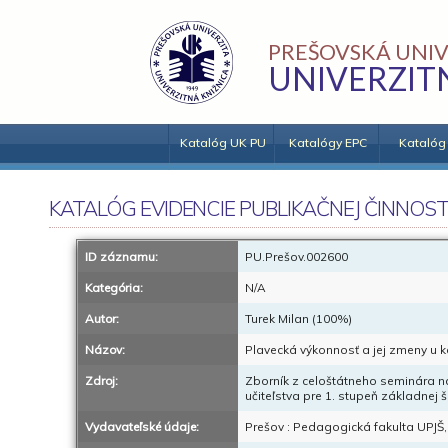
PREŠOVSKÁ UNIV
UNIVERZIT
Katalóg UK PU
Katalógy EPC
Katalóg
KATALÓG EVIDENCIE PUBLIKAČNEJ ČINNOST
ID záznamu:
PU.Prešov.002600
Kategória:
N/A
Autor:
Turek Milan (100%)
Názov:
Plavecká výkonnosť a jej zmeny u k
Zdroj:
Zborník z celoštátneho seminára n
učiteľstva pre 1. stupeň základnej š
Vydavateľské údaje:
Prešov : Pedagogická fakulta UPJŠ