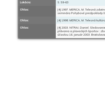
Lokácia:
S. 59-63
Ohlas:
[4] 1997. MERICA, M. Telesná zdatn
seminára Pohybové predpoklady štud
Ohlas:
[4] 1998. MERICA, M. Telesná kultúra.
Ohlas:
[4] 2003. NITRAI, Daniel. Sledovanie
plávania a plaveckých športov : z
účasťou 16. január 2003. Bratislava 