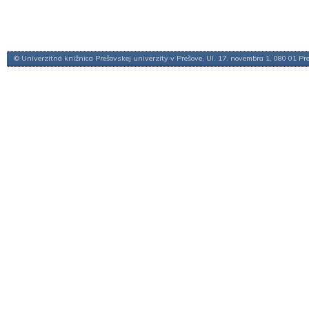
© Univerzitná knižnica Prešovskej univerzity v Prešove, Ul. 17. novembra 1, 080 01 Pr