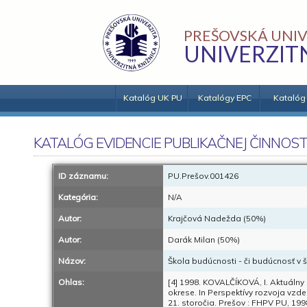
PREŠOVSKÁ UNIV
UNIVERZIT
Katalóg UK PU
Katalógy EPC
Katalóg
KATALÓG EVIDENCIE PUBLIKAČNEJ ČINNOST
ID záznamu:
PU.Prešov.001426
Kategória:
N/A
Autor:
Krajčová Nadežda (50%)
Autor:
Darák Milan (50%)
Názov:
Škola budúcnosti - či budúcnosť v 
Ohlas:
[4] 1998. KOVALČÍKOVÁ, I. Aktuálny
okrese. In Perspektívy rozvoja vzd
21. storočia. Prešov : FHPV PU, 1998