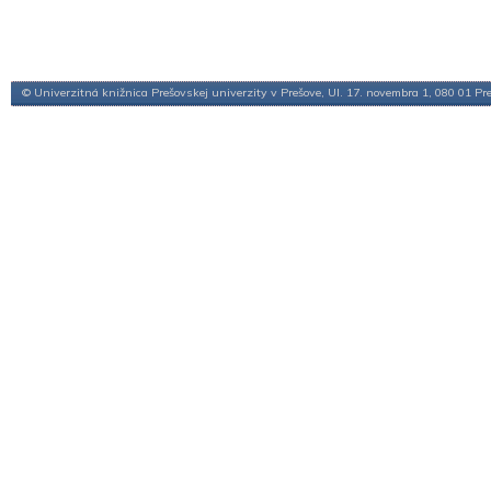
© Univerzitná knižnica Prešovskej univerzity v Prešove, Ul. 17. novembra 1, 080 01 Pr