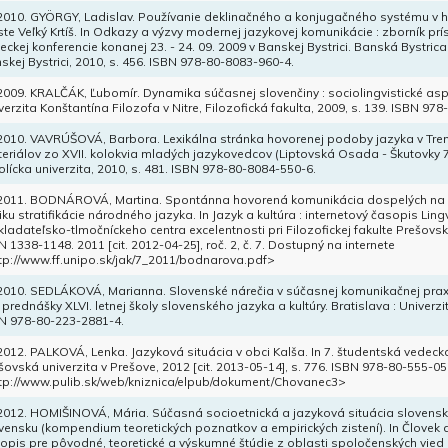
 2010. GYÖRGY, Ladislav. Používanie deklinačného a konjugačného systému v 
te Veľký Krtíš. In Odkazy a výzvy modernej jazykovej komunikácie : zborník p
eckej konferencie konanej 23. - 24. 09. 2009 v Banskej Bystrici. Banská Bystrica
skej Bystrici, 2010, s. 456. ISBN 978-80-8083-960-4.
 2009. KRALČÁK, Ľubomír. Dynamika súčasnej slovenčiny : sociolingvistické asp
verzita Konštantína Filozofa v Nitre, Filozofická fakulta, 2009, s. 139. ISBN 97
 2010. VAVRÚŠOVÁ, Barbora. Lexikálna stránka hovorenej podoby jazyka v Trenčí
eriálov zo XVII. kolokvia mladých jazykovedcov (Liptovská Osada - Škutovky 7
olícka univerzita, 2010, s. 481. ISBN 978-80-8084-550-6.
 2011. BODNÁROVÁ, Martina. Spontánna hovorená komunikácia dospelých na
iku stratifikácie národného jazyka. In Jazyk a kultúra : internetový časopis Lin
kladateľsko-tlmočníckeho centra excelentnosti pri Filozofickej fakulte Prešovskej
N 1338-1148. 2011 [cit. 2012-04-25], roč. 2, č. 7. Dostupný na internete
tp://www.ff.unipo.sk/jak/7_2011/bodnarova.pdf>
 2010. SEDLÁKOVÁ, Marianna. Slovenské nárečia v súčasnej komunikačnej prax
: prednášky XLVI. letnej školy slovenského jazyka a kultúry. Bratislava : Univer
N 978-80-223-2881-4.
 2012. PALKOVÁ, Lenka. Jazyková situácia v obci Kalša. In 7. študentská vedecká
šovská univerzita v Prešove, 2012 [cit. 2013-05-14], s. 776. ISBN 978-80-555-0
tp://www.pulib.sk/web/kniznica/elpub/dokument/Chovanec3>
 2012. HOMIŠINOVÁ, Mária. Súčasná socioetnická a jazyková situácia slovens
vensku (kompendium teoretických poznatkov a empirických zistení). In Človek a
opis pre pôvodné, teoretické a výskumné štúdie z oblasti spoločenských vied 