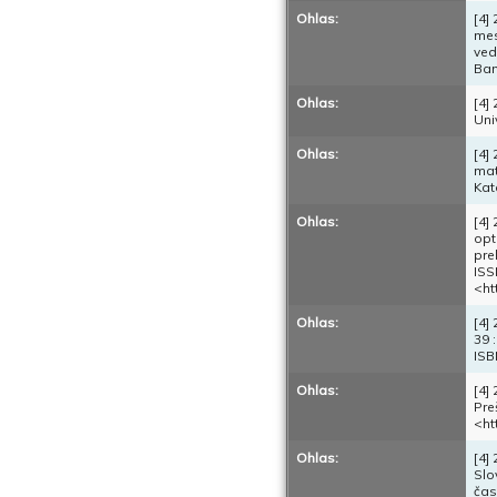
Ohlas:
[4]
mes
ved
Ban
Ohlas:
[4]
Uni
Ohlas:
[4]
mat
Kat
Ohlas:
[4]
opt
pre
ISS
<ht
Ohlas:
[4]
39 
ISB
Ohlas:
[4]
Pre
<ht
Ohlas:
[4]
Slo
čas