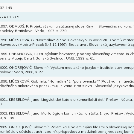
132-143
224-0160-9
 1997. ODALOŠ, P. Projekt výskumu súčasnej slovenčiny. In Slovenčina na konci 2
spektívy. Bratislava : Veda, 1997, s. 279.
 1998. MÚCSKOVÁ, G. "Normálne" či "po slovensky"?. In Varia VII : zborník mater
ykovedcov (Modra-Piesok 3.-5.12.1997). Bratislava : Slovenská jazykovedná spo
 1999. URBANCOVÁ, Lujza. Výskum hovorenej podoby slovenčiny v meste. In Zb
verzity Mateja Bela I. Banská Bystrica : UMB, 1999, s. 61.
 2000. ONDREJOVIČ, Slavomír. Výskum mestského jazyka – tradície, stav, perspek
tislava : Veda, 2000, s. 27.
 1998. MÚCSKOVÁ, Gabriela. "Normálne" či "po slovensky"? (Používanie náreči
dbežného anketového prieskumu). In Varia. Bratislava : Slovenská jazykovedná
 2001. KESSELOVÁ, Jana. Lingvistické štúdie o komunikácii detí. Prešov : Náuka,
0.
 2003. KESSELOVÁ, Jana. Morfológia v komunikácii dieťaťa. 1. vyd. Prešov : V
3, s. 139.
 2005. ONDREJOVIČ, Slavomír. Polemika s polemickými hlasmi o slovenskej socio
unikácia v súvislostiach : zborník príspevkov z medzinárodnej vedeckej konfer