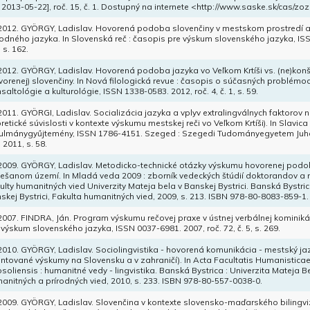
t. 2013-05-22], roč. 15, č. 1. Dostupný na internete <http://www.saske.sk/cas/
 2012. GYÖRGY, Ladislav. Hovorená podoba slovenčiny v mestskom prostredí a 
odného jazyka. In Slovenská reč : časopis pre výskum slovenského jazyka, ISSN
 s. 162.
 2012. GYÖRGY, Ladislav. Hovorená podoba jazyka vo Veľkom Krtíši vs. (ne)kon
vorenej) slovenčiny. In Nová filologická revue : časopis o súčasných problémoch l
nsaltológie a kulturológie, ISSN 1338-0583. 2012, roč. 4, č. 1, s. 59.
 2011. GYÖRGI, Ladislav. Socializácia jazyka a vplyv extralingválnych faktoro
oretické súvislosti v kontexte výskumu mestskej reči vo Veľkom Krtíši). In Slavica
ulmánygyűjtemény, ISSN 1786-4151. Szeged : Szegedi Tudományegyetem J
 2011, s. 58.
 2009. GYÖRGY, Ladislav. Metodicko-technické otázky výskumu hovorenej pod
ešanom území. In Mladá veda 2009 : zborník vedeckých štúdií doktorandov a
ulty humanitných vied Univerzity Mateja bela v Banskej Bystrici. Banská Bystric
skej Bystrici, Fakulta humanitných vied, 2009, s. 213. ISBN 978-80-8083-859-1.
 2007. FINDRA, Ján. Program výskumu rečovej praxe v ústnej verbálnej kominikác
 výskum slovenského jazyka, ISSN 0037-6981. 2007, roč. 72, č. 5, s. 269.
 2010. GYÖRGY, Ladislav. Sociolingvistika - hovorená komunikácia - mestský jaz
entované výskumy na Slovensku a v zahraničí). In Acta Facultatis Humanisticae 
soliensis : humanitné vedy - lingvistika. Banská Bystrica : Univerzita Mateja Be
anitných a prírodných vied, 2010, s. 233. ISBN 978-80-557-0038-0.
 2009. GYÖRGY, Ladislav. Slovenčina v kontexte slovensko-maďarského bilingvizm