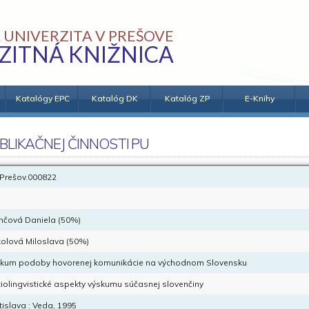
 UNIVERZITA V PREŠOVE
ZITNÁ KNIŽNICA
Katalógy EPC
Katalóg DK
Katalóg ZP
E-Knihy
BLIKAČNEJ ČINNOSTI PU
Prešov.000822
nčová Daniela (50%)
olová Miloslava (50%)
kum podoby hovorenej komunikácie na východnom Slovensku
iolingvistické aspekty výskumu súčasnej slovenčiny
tislava : Veda, 1995