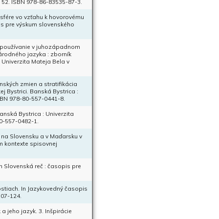
s. 52. ISBN 978-86-83535-87-3.
 sfére vo vzťahu k hovorovému
pis pre výskum slovenského
ch používanie v juhozápadnom
árodného jazyka : zborník
: Univerzita Mateja Bela v
nských zmien a stratifikácia
 Bystrici. Banská Bystrica :
 ISBN 978-80-557-0441-8.
anská Bystrica : Univerzita
80-557-0482-1.
 na Slovensku a v Maďarsku v
om kontexte spisovnej
 Slovenská reč : časopis pre
stiach. In Jazykovedný časopis
107-124.
a jeho jazyk. 3. Inšpirácie