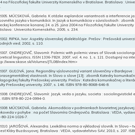
4 na Filozofickej fakulte Univerzity Komenského v Bratislave. Bratislava : Univ
.
 2005. MÚCSKOVÁ, Gabriela. K otázke explanácie variantnosti a interferencie 
sovného jazyka v komunikácii. In Jazyk a komunikácia v súvislostiach : zborní
eckej konferencie konanej 24. a 25. júna 2004 na Filozofickej fakulte Univerzit
tislava : Univerzita Komenského, 2005, s. 234.
 2002. RIPKA, Ivor. Aspekty slovenskej dialektológie. Prešov : Prešovská univer
rodných vied, 2002, s. 110.
 2007. ONDREJOVIČ, Slavomír. Polemic with polemic views of Slovak sociolongui
oretical linguistics, ISSN 1336-782X. 2007, vol. 4, no. 1, s. 121. Dostupný na int
tp://www.skase.sk/Volumes/JTL08/index.htm>
 2007. GUĽOVÁ, Jana. Regionálny výslovnostný variant slovenčiny v Bardejove 
prasegmentálne) vlastnosti. In Slovo o slove [13] : zborník Katedry komunikačne
agogickej fakulty Prešovskej univerzity. Prešov : Katedra komunikačnej a liter
ulty Prešovskej univerzity, 2007, s. 146. ISBN 978-80-8068-646-8.
 2008. ONDREJOVIČ, Slavomír. Jazyk, veda o jazyku, societa : sociolingvistické e
. ISBN 978-80-224-0994-0.
 2008. MÚCSKOVÁ, Gabriela. Akomodácia v podmienkach bivarietnej jazykovej 
ykoveda v pohybe : na počeť Slavomíra Ondrejoviča. Bratislava : VEDA, vydava
-80-224-1026-7.
 2010. JAROŠOVÁ, Alexandra. Lexikálna norma a výkladový slovník. In Slovo – t
esť Kláry Buzássyovej. Bratislava : VEDA, vydavateľstvo SAV, 2010, s. 207. I