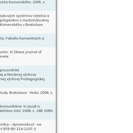
erzita Komenského, 2005, s.
jazykových systémov nárečia a
k príspevkov z medzinárodnej
y Komenského v Bratislave.
zita, Fakulta humanitných a
stic. In Skase journal of
ernete
: prozodické
j a literárnej výchovy
árnej výchovy Pedagogickej
tudy. Bratislava : Veda, 2008, s.
komunikácie. In Jazyk a
teľstvo SAV, 2008, s. 188. ISBN
vorba – dynamickosť : na
SBN 978-80-224-1107-3.