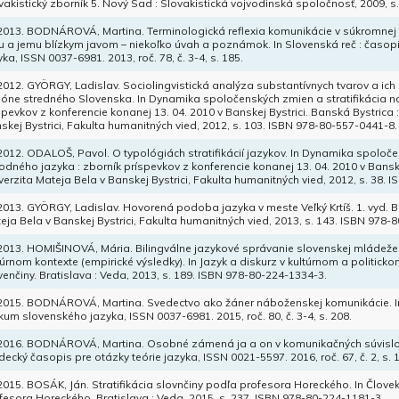
vakistický zborník 5. Nový Sad : Slovakistická vojvodinská spoločnosť, 2009, 
 2013. BODNÁROVÁ, Martina. Terminologická reflexia komunikácie v súkromnej
lu a jemu blízkym javom – niekoľko úvah a poznámok. In Slovenská reč : časo
yka, ISSN 0037-6981. 2013, roč. 78, č. 3-4, s. 185.
 2012. GYÖRGY, Ladislav. Sociolingvistická analýza substantívnych tvarov a i
ióne stredného Slovenska. In Dynamika spoločenských zmien a stratifikácia n
spevkov z konferencie konanej 13. 04. 2010 v Banskej Bystrici. Banská Bystrica 
skej Bystrici, Fakulta humanitných vied, 2012, s. 103. ISBN 978-80-557-0441-8.
 2012. ODALOŠ, Pavol. O typológiách stratifikácií jazykov. In Dynamika spoloče
odného jazyka : zborník príspevkov z konferencie konanej 13. 04. 2010 v Banskej
verzita Mateja Bela v Banskej Bystrici, Fakulta humanitných vied, 2012, s. 38.
 2013. GYÖRGY, Ladislav. Hovorená podoba jazyka v meste Veľký Krtíš. 1. vyd. B
eja Bela v Banskej Bystrici, Fakulta humanitných vied, 2013, s. 143. ISBN 978-
 2013. HOMIŠINOVÁ, Mária. Bilingválne jazykové správanie slovenskej mládeže
túrnom kontexte (empirické výsledky). In Jazyk a diskurz v kultúrnom a politick
venčiny. Bratislava : Veda, 2013, s. 189. ISBN 978-80-224-1334-3.
 2015. BODNÁROVÁ, Martina. Svedectvo ako žáner náboženskej komunikácie. In
kum slovenského jazyka, ISSN 0037-6981. 2015, roč. 80, č. 3-4, s. 208.
 2016. BODNÁROVÁ, Martina. Osobné zámená ja a on v komunikačných súvislo
edecký časopis pre otázky teórie jazyka, ISSN 0021-5597. 2016, roč. 67, č. 2, s. 
 2015. BOSÁK, Ján. Stratifikácia slovnčiny podľa profesora Horeckého. In Človek 
fesora Horeckého. Bratislava : Veda, 2015, s. 237. ISBN 978-80-224-1181-3.