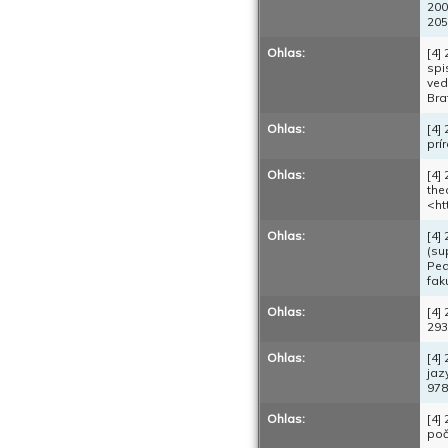
200
205
Ohlas:
[4]
spi
ved
Bra
Ohlas:
[4]
prí
Ohlas:
[4]
the
<ht
Ohlas:
[4]
(su
Ped
fak
Ohlas:
[4]
293
Ohlas:
[4]
jaz
978
Ohlas:
[4]
poč