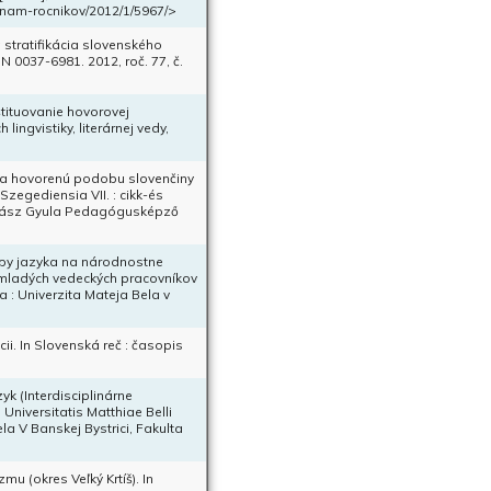
zoznam-rocnikov/2012/1/5967/>
stratifikácia slovenského
 0037-6981. 2012, roč. 77, č.
štituovanie hovorovej
ingvistiky, literárnej vedy,
v na hovorenú podobu slovenčiny
 Szegediensia VII. : cikk-és
uhász Gyula Pedagógusképző
oby jazyka na národnostne
 mladých vedeckých pracovníkov
a : Univerzita Mateja Bela v
ii. In Slovenská reč : časopis
yk (Interdisciplinárne
Universitatis Matthiae Belli
la V Banskej Bystrici, Fakulta
u (okres Veľký Krtíš). In