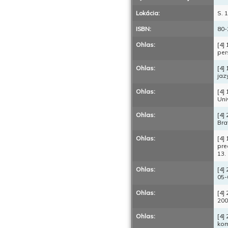
Lokácia:
S. 
ISBN:
80-
Ohlas:
[4]
per
Ohlas:
[4]
jaz
Ohlas:
[4]
Uni
Ohlas:
[4]
Bra
Ohlas:
[4]
pre
13.
Ohlas:
[4]
05-
Ohlas:
[4]
200
Ohlas:
[4]
kom