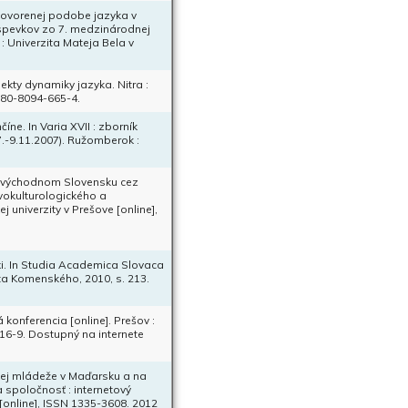
hovorenej podobe jazyka v
ríspevkov zo 7. medzinárodnej
 : Univerzita Mateja Bela v
ekty dynamiky jazyka. Nitra :
8-80-8094-665-4.
ne. In Varia XVII : zborník
.-9.11.2007). Ružomberok :
 východnom Slovensku cez
gvokulturologického a
 univerzity v Prešove [online],
i. In Studia Academica Slovaca
zita Komenského, 2010, s. 213.
 konferencia [online]. Prešov :
516-9. Dostupný na internete
kej mládeže v Maďarsku a na
 spoločnosť : internetový
[online], ISSN 1335-3608. 2012