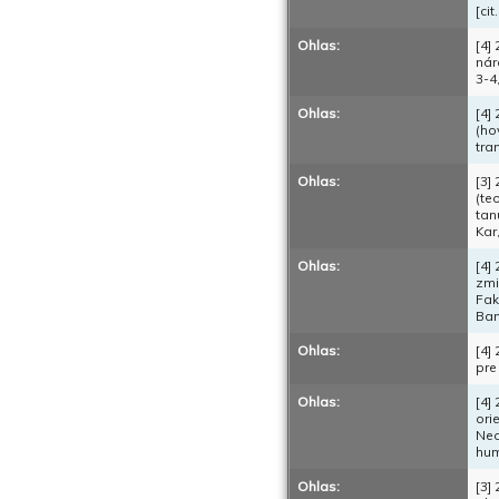
[ci
Ohlas:
[4]
nár
3-4,
Ohlas:
[4]
(ho
tra
Ohlas:
[3]
(te
tan
Kar,
Ohlas:
[4]
zmi
Fak
Ban
Ohlas:
[4]
pre
Ohlas:
[4]
ori
Neo
hum
Ohlas:
[3]