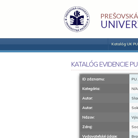
PREŠOVSKÁ
UNIVER
Katalóg UK PU
KATALÓG EVIDENCIE PU
ID záznamu:
PU.
Kategória:
N/A
Autor:
Sla
Autor:
Sok
Názov:
Výs
Zdroj:
Soc
Vydavateľské údaje:
Bra