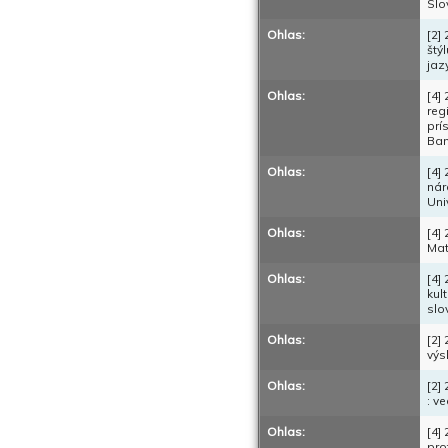
Slo
Ohlas:
[2]
štý
jaz
Ohlas:
[4]
reg
prí
Ban
Ohlas:
[4]
nár
Uni
Ohlas:
[4]
Mat
Ohlas:
[4]
kul
slo
Ohlas:
[2]
výs
Ohlas:
[2]
: v
Ohlas:
[4]
pro