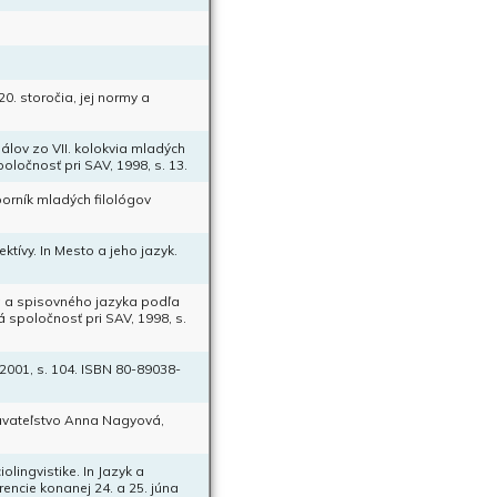
0. storočia, jej normy a
iálov zo VII. kolokvia mladých
ločnosť pri SAV, 1998, s. 13.
orník mladých filológov
tívy. In Mesto a jeho jazyk.
a a spisovného jazyka podľa
 spoločnosť pri SAV, 1998, s.
 2001, s. 104. ISBN 80-89038-
ydavateľstvo Anna Nagyová,
lingvistike. In Jazyk a
encie konanej 24. a 25. júna