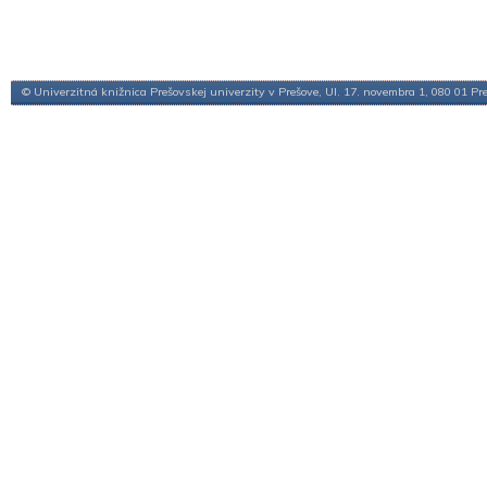
© Univerzitná knižnica Prešovskej univerzity v Prešove, Ul. 17. novembra 1, 080 01 Pr