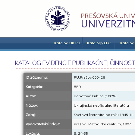
PREŠOVSKÁ UNIV
UNIVERZIT
Katalóg UK PU
Katalógy EPC
Katalóg
KATALÓG EVIDENCIE PUBLIKAČNEJ ČINNOST
ID záznamu:
PU.Prešov.000426
Kategória:
BED
Autor:
Babotová Ľubica (100%)
Názov:
Ukrajinská neoficiálna literatúra
Zdroj:
Svetová literatúra po roku 1945. III.
Vydavateľské údaje:
Prešov : Metodické centrum, 1997
Lokácia:
S. 24-35