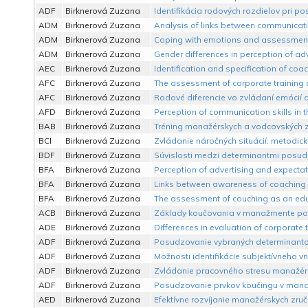
ADF
Birknerová Zuzana
Identifikácia rodových rozdielov pri 
ADM
Birknerová Zuzana
Analysis of links between communicatio
ADM
Birknerová Zuzana
Coping with emotions and assessment o
ADM
Birknerová Zuzana
Gender differences in perception of adv
AEC
Birknerová Zuzana
Identification and specification of co
AFC
Birknerová Zuzana
The assessment of corporate training a
AFC
Birknerová Zuzana
Rodové diferencie vo zvládaní emócií
AFD
Birknerová Zuzana
Perception of communication skills in 
BAB
Birknerová Zuzana
Tréning manažérskych a vodcovských zr
BCI
Birknerová Zuzana
Zvládanie náročných situácií: metodická
BDF
Birknerová Zuzana
Súvislosti medzi determinantmi posu
BFA
Birknerová Zuzana
Perception of advertising and expectati
BFA
Birknerová Zuzana
Links between awareness of coaching 
BFA
Birknerová Zuzana
The assessment of couching as an edu
ACB
Birknerová Zuzana
Základy koučovania v manažmente podn
ADE
Birknerová Zuzana
Differences in evaluation of corporate 
ADF
Birknerová Zuzana
Posudzovanie vybraných determinantov
ADF
Birknerová Zuzana
Možnosti identifikácie subjektívneho vn
ADF
Birknerová Zuzana
Zvládanie pracovného stresu manažérm
ADF
Birknerová Zuzana
Posudzovanie prvkov koučingu v manažé
AED
Birknerová Zuzana
Efektívne rozvíjanie manažérskych zru