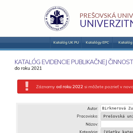
PREŠOVSKÁ UNIV
UNIVERZIT
Katalóg UK PU
Katalógy EPC
Katalóg
KATALÓG EVIDENCIE PUBLIKAČNEJ ČINNOST
do roku 2021
Záznamy
od roku 2022
si môžete pozrieť v no
Autor:
Pracovisko:
Názov:
Kategória: