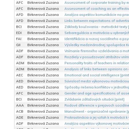
AFC
Birknerová Zuzana
Assessment of corporate training by e
AFC
Birknerová Zuzana
Assessment of coaching as an effective
AFD
Birknerová Zuzana
Analýza aspektov komunikácie na prac
AFD
Birknerová Zuzana
Links between expectations of advertisi
BCI
Birknerová Zuzana
Základy koučovania - metodické texty [
EDI
Birknerová Zuzana
Sebaregulácia a motivácia u vybraných 
FAI
Birknerová Zuzana
Identifikácia a rozvoj sociálneho a ps
GII
Birknerová Zuzana
Výsledky medzinárodnej spolupráce Ka
ADF
Birknerová Zuzana
Vnímanie firemného vzdelávania a mo
ADF
Birknerová Zuzana
Rozdiely v posudzovaní atribútov vníma
ADM
Birknerová Zuzana
Personality traits of teachers in relatio
ADM
Birknerová Zuzana
Analysis of links between opinions on
AEC
Birknerová Zuzana
Emotional and social intelligence [print
AED
Birknerová Zuzana
Súvislosť medzi výkonovou motiváciou
AED
Birknerová Zuzana
Spôsoby riešenia konfliktov v jednotliv
AFC
Birknerová Zuzana
Gender and age specifications of asse
BCI
Birknerová Zuzana
Zvládanie záťažových situácii [print]
AAA
Birknerová Zuzana
Rodové diferencie v prejavoch sociálne
ACB
Birknerová Zuzana
Manažment - organizačné správanie [p
ADE
Birknerová Zuzana
Prokrastinácia a jej vzťah k motivácii 
ADF
Birknerová Zuzana
Analýza aspektov výkonovej motiváci