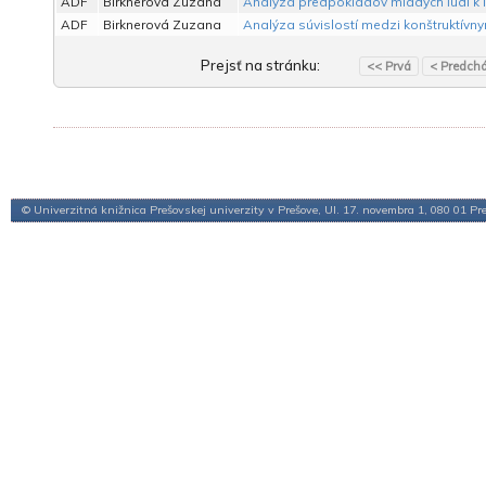
ADF
Birknerová Zuzana
Analýza predpokladov mladých ľudí k 
ADF
Birknerová Zuzana
Analýza súvislostí medzi konštruktívny
Prejsť na stránku:
<< Prvá
< Predch
© Univerzitná knižnica Prešovskej univerzity v Prešove, Ul. 17. novembra 1, 080 01 Pr