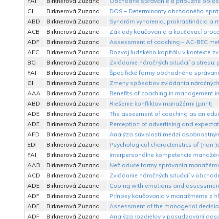
FAI
Birknerová Zuzana
Obchodné správanie a príbuzné oblast
GII
Birknerová Zuzana
DOS – Determinanty obchodného správ
ABD
Birknerová Zuzana
Syndróm vyhorenia, prokrastinácia a m
ACB
Birknerová Zuzana
Základy koučovania a koučovací proce
ADF
Birknerová Zuzana
Assessment of coaching – AC-BEC met
AFC
Birknerová Zuzana
Rozvoj ľudského kapitálu v kontexte zv
BCI
Birknerová Zuzana
Zvládanie náročných situácií a stresu: p
FAI
Birknerová Zuzana
Špecifické formy obchodného správania
GII
Birknerová Zuzana
Zmeny spôsobov zvládania náročných si
AAA
Birknerová Zuzana
Benefits of coaching in management in 
ABD
Birknerová Zuzana
Riešenie konfliktov manažérmi [print]
ADE
Birknerová Zuzana
The assesment of coaching as an educ
ADE
Birknerová Zuzana
Perception of advertising and expectat
AFD
Birknerová Zuzana
Analýza súvislostí medzi osobnostnými
EDI
Birknerová Zuzana
Psychological characteristics of (non-)s
FAI
Birknerová Zuzana
Interpersonálne kompetencie manažéra 
AAB
Birknerová Zuzana
Nežiaduce formy správania manažérov 
ACD
Birknerová Zuzana
Zvládanie náročných situácií v obchod
ADE
Birknerová Zuzana
Coping with emotions and assessment o
ADF
Birknerová Zuzana
Prínosy koučovania v manažmente z hľ
ADF
Birknerová Zuzana
Assessment of the managerial decisio
ADF
Birknerová Zuzana
Analýza rozdielov v posudzovaní dosa