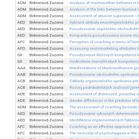
ADM
Birknerová Zuzana
Analysis of machiavellian behavior in 
ADM
Birknerová Zuzana
Analysis of the links between burnout 
ADM
Birknerová Zuzana
Assessment of abusive supervision – b
AED
Birknerová Zuzana
Vybrané atribúty neurolingvistického 
AED
Birknerová Zuzana
Posudzovanie úspešného obchodného s
AED
Birknerová Zuzana
Komparácia posudzovania úrovne mana
AFC
Birknerová Zuzana
Perception of coaching in terms of hum
AFD
Birknerová Zuzana
Assessing neuromarketing attributes b
GII
Birknerová Zuzana
Posudzovanie kľúčových kompetencií ko
GII
Birknerová Zuzana
Hodnotenie manažérskych kompetencií.
AAA
Birknerová Zuzana
Manifestations of Machiavellianism [pr
AAB
Birknerová Zuzana
Posudzovanie obchodného správania p
ACB
Birknerová Zuzana
Základy organizačného správania pre 
ACB
Birknerová Zuzana
Rozvoj podnikateľských zručností [print
ADE
Birknerová Zuzana
Assessment of distressed, proactive an
ADE
Birknerová Zuzana
Gender differences in the predictor of 
ADM
Birknerová Zuzana
The assessment of coaching by trade m
AED
Birknerová Zuzana
Posudzovanie vybraných determinantov
AED
Birknerová Zuzana
Identifikácia implementačných faktorov
AFC
Birknerová Zuzana
Coaching as an effective approach in co
AFC
Birknerová Zuzana
The necessity of psychohygiene in the 