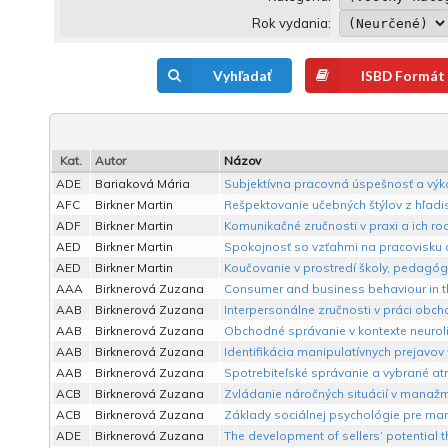
Rok vydania:
Vyhľadať
ISBD Formát
Kat.
Autor
Názov
ADE
Bariaková Mária
Subjektívna pracovná úspešnosť a výk
AFC
Birkner Martin
Rešpektovanie učebných štýlov z hľadisk
ADF
Birkner Martin
Komunikačné zručnosti v praxi a ich rod
AED
Birkner Martin
Spokojnosť so vzťahmi na pracovisku a
AED
Birkner Martin
Koučovanie v prostredí školy, pedagóg 
AAA
Birknerová Zuzana
Consumer and business behaviour in the
AAB
Birknerová Zuzana
Interpersonálne zručnosti v práci obcho
AAB
Birknerová Zuzana
Obchodné správanie v kontexte neuroli
AAB
Birknerová Zuzana
Identifikácia manipulatívnych prejavov
AAB
Birknerová Zuzana
Spotrebiteľské správanie a vybrané atr
ACB
Birknerová Zuzana
Zvládanie náročných situácií v manažme
ACB
Birknerová Zuzana
Základy sociálnej psychológie pre man
ADE
Birknerová Zuzana
The development of sellers’ potential 