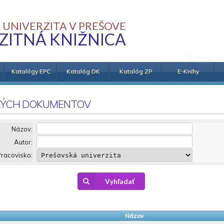
 UNIVERZITA V PREŠOVE
ZITNÁ KNIŽNICA
Katalógy EPC
Katalóg DK
Katalóg ZP
E-Knihy
KÝCH DOKUMENTOV
Názov:
Autor:
racovisko:
Vyhľadať
Názov