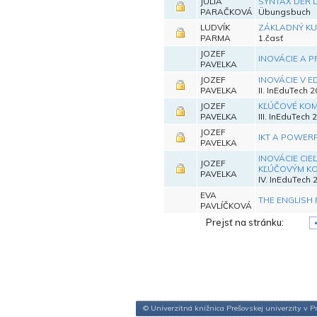
JÚLIA
SYNTAX DER
PARAČKOVÁ
Übungsbuch
LUDVÍK
ZÁKLADNÝ KUR
PARMA
1.časť
JOZEF
INOVÁCIE A P
PAVELKA
JOZEF
INOVÁCIE V E
PAVELKA
II. InEduTech 
JOZEF
KĽÚČOVÉ KOM
PAVELKA
III. InEduTech 
JOZEF
IKT A POWERP
PAVELKA
INOVÁCIE CI
JOZEF
KĽÚČOVÝM KO
PAVELKA
IV. InEduTech 
EVA
THE ENGLISH 
PAVLÍČKOVÁ
Prejsť na stránku:
© Univerzitná knižnica Prešovskej univerzity v Pr