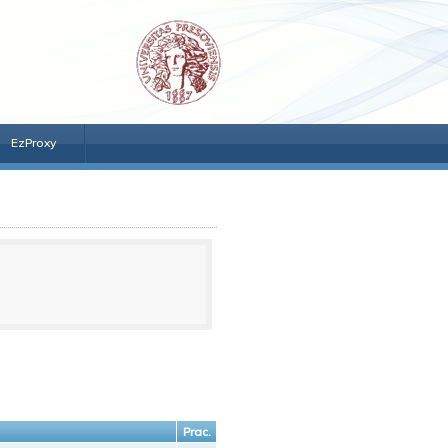
EzProxy
Prac.