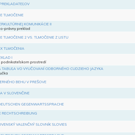
 PREKLADATEĽOV
E TLMOČENIE
ERKULTÚRNEJ KOMUNIKÁCIE II
no-právny preklad
 TLMOČENIE 2 VS. TLMOČENIE Z LISTU
AX TLMOČENIA
KLAD I
 podnikateľskom prostredí
A TABUĽA VO VYUČOVANÍ ODBORNÉHO CUDZIEHO JAZYKA
ručka
ČERNÉHO BEHU V PREŠOVE
IA V SLOVENČINE
 DEUTSCHEN GEGENWARTSSPRACHE
E RECHTSCHREIBUNG
VENSKÝ VALENČNÝ SLOVNÍK SLOVIES