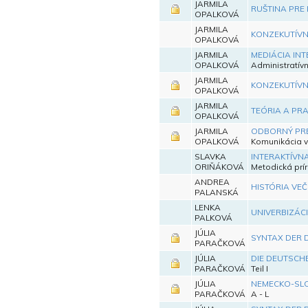
JARMILA
RUŠTINA PRE
OPALKOVÁ
JARMILA
KONZEKUTÍVN
OPALKOVÁ
JARMILA
MEDIÁCIA INT
OPALKOVÁ
Administratív
JARMILA
KONZEKUTÍVNE
OPALKOVÁ
JARMILA
TEÓRIA A PR
OPALKOVÁ
JARMILA
ODBORNÝ PRE
OPALKOVÁ
Komunikácia v
SLAVKA
INTERAKTÍVN
ORIŇÁKOVÁ
Metodická prí
ANDREA
HISTÓRIA VE
PALANSKÁ
LENKA
UNIVERBIZÁC
PALKOVÁ
JÚLIA
SYNTAX DER
PARAČKOVÁ
JÚLIA
DIE DEUTSCH
PARAČKOVÁ
Teil I
JÚLIA
NEMECKO-SLO
PARAČKOVÁ
A - L