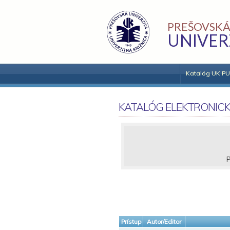
PREŠOVSKÁ
UNIVER
Katalóg UK PU
KATALÓG ELEKTRONIC
P
Prístup
Autor/Editor