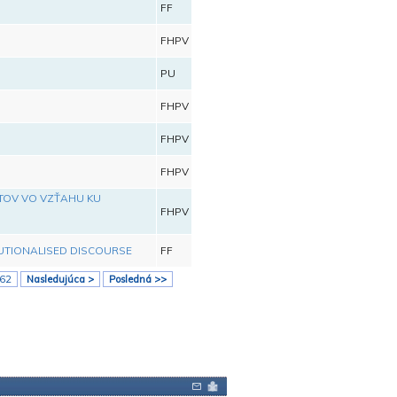
FF
FHPV
PU
FHPV
FHPV
FHPV
TOV VO VZŤAHU KU
FHPV
TUTIONALISED DISCOURSE
FF
62
Nasledujúca >
Posledná >>