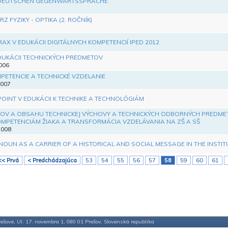
 DEUTSCHEN GEGENWARTSSPRACHE
Z FYZIKY - OPTIKA (2. ROČNÍK)
RAX V EDUKÁCII DIGITÁLNYCH KOMPETENCIÍ IPED 2012
DUKÁCII TECHNICKÝCH PREDMETOV
2006
PETENCIE A TECHNICKÉ VZDELANIE
2007
OINT V EDUKÁCII K TECHNIKE A TECHNOLÓGIÁM
EĽOV A OBSAHU TECHNICKEJ VÝCHOVY A TECHNICKÝCH ODBORNÝCH PREDME
MPETENCIÁM ŽIAKA A TRANSFORMÁCIA VZDELÁVANIA NA ZŠ A SŠ
2008
NOUN AS A CARRIER OF A HISTORICAL AND SOCIAL MESSAGE IN THE INSTI
<< Prvá
< Predchádzajúca
53
54
55
56
57
58
59
60
61
ešove, Ul. 17. novembra 1, 080 01 Prešov, Slovenská republika