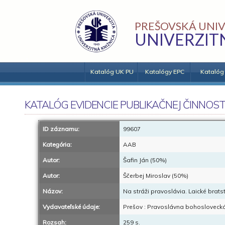
PREŠOVSKÁ UNIV
UNIVERZIT
Katalóg UK PU
Katalógy EPC
Katalóg
KATALÓG EVIDENCIE PUBLIKAČNEJ ČINNOST
ID záznamu:
99607
Kategória:
AAB
Autor:
Šafin Ján (50%)
Autor:
Ščerbej Miroslav (50%)
Názov:
Na stráži pravoslávia. Laické bratstv
Vydavateľské údaje:
Prešov : Pravoslávna bohoslovecká
Rozsah:
259 s.