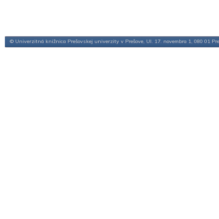
© Univerzitná knižnica Prešovskej univerzity v Prešove, Ul. 17. novembra 1, 080 01 Pr