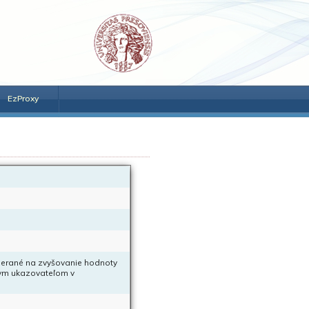
EzProxy
erané na zvyšovanie hodnoty
nym ukazovateľom v