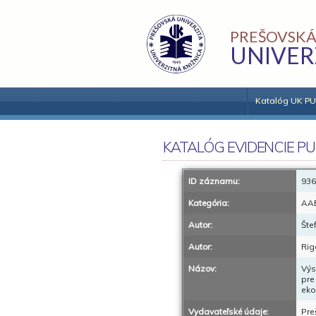
PREŠOVSKÁ
UNIVER
Katalóg UK PU
KATALÓG EVIDENCIE PU
ID záznamu:
936
Kategória:
AA
Autor:
Šte
Autor:
Rig
Názov:
Výs
pre
eko
Vydavateľské údaje:
Pre