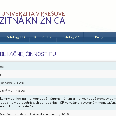
 UNIVERZITA V PREŠOVE
ZITNÁ KNIŽNICA
Katalógy EPC
Katalóg DK
Katalóg ZP
E-Knihy
BLIKAČNEJ ČINNOSTI PU
96
B
fko Róbert (50%)
elský Martin (50%)
kumný pohľad na marketingové inštrumentárium a marketingové procesy zam
 pacienta v zdravotníckych zariadeniach SR vo vzťahu k vybraným kvantitatív
nomickom kontexte [print]
šov : Vydavateľstvo Prešovskej univerzity, 2018