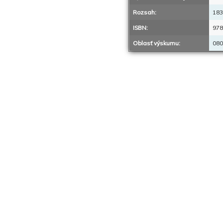
Rozsah:
183
ISBN:
978
Oblasť výskumu:
080