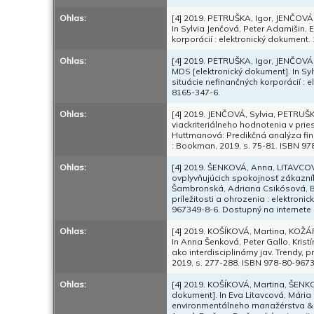
Ohlas:
[4] 2019. PETRUŠKA, Igor, JENČOVÁ,
In Sylvia Jenčová, Peter Adamišin,
korporácií : elektronický dokument.
Ohlas:
[4] 2019. PETRUŠKA, Igor, JENČOV
MDS [elektronický dokument]. In Sy
situácie nefinančných korporácií : 
8165-347-6.
Ohlas:
[4] 2019. JENČOVÁ, Sylvia, PETRUŠ
viackriteriálneho hodnotenia v prie
Huttmanová: Predikčná analýza finan
: Bookman, 2019, s. 75-81. ISBN 9
Ohlas:
[4] 2019. ŠENKOVÁ, Anna, LITAVCOV
ovplyvňujúcich spokojnosť zákazník
Šambronská, Adriana Csikósová, Boh
príležitosti a ohrozenia : elektron
967349-8-6. Dostupný na internete
Ohlas:
[4] 2019. KOŠÍKOVÁ, Martina, KOŽÁR
In Anna Šenková, Peter Gallo, Kri
ako interdisciplinárny jav. Trendy, 
2019, s. 277-288. ISBN 978-80-967
Ohlas:
[4] 2019. KOŠÍKOVÁ, Martina, ŠENK
dokument]. In Eva Litavcová, Mári
environmentálneho manažérstva & e