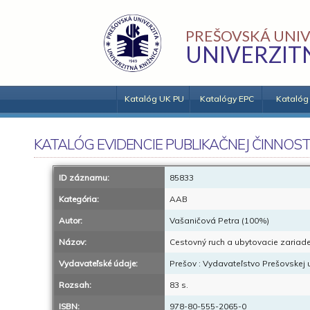
PREŠOVSKÁ UNIV
UNIVERZIT
Katalóg UK PU
Katalógy EPC
Katalóg
KATALÓG EVIDENCIE PUBLIKAČNEJ ČINNOST
ID záznamu:
85833
Kategória:
AAB
Autor:
Vašaničová Petra (100%)
Názov:
Cestovný ruch a ubytovacie zariade
Vydavateľské údaje:
Prešov : Vydavateľstvo Prešovskej u
Rozsah:
83 s.
ISBN:
978-80-555-2065-0