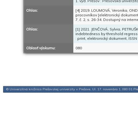
1. vyd. Prešov : Prešovská univerzi
Ohlas:
[4] 2019. LOUMOVÁ, Veronika, OND
pracovníkov [elektronický dokument
7, č. 2, s. 26-34. Dostupný na int
Ohlas:
[1] 2021. JENČOVÁ, Sylvia, PETRUŠ
indebtedness by threshold regressi
: print, elektronický dokument, ISSN
Oblasť výskumu:
080
© Univerzitná knižnica Prešovskej univerzity v Prešove, Ul. 17. novembra 1, 080 01 Pr