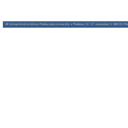
© Univerzitná knižnica Prešovskej univerzity v Prešove, Ul. 17. novembra 1, 080 01 Pr