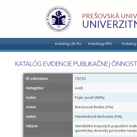
PREŠOVSKÁ UNIV
UNIVERZIT
Katalóg UK PU
Katalógy EPC
Katalóg
KATALÓG EVIDENCIE PUBLIKAČNEJ ČINNOST
ID záznamu:
70733
Kategória:
AAB
Autor:
Fejér Jozef (90%)
Autor:
Brezinová Beáta (5%)
Autor:
Havrlentová Michaela (5%)
Názov:
Variabilita krajových populácií mak
genetickej diverzity pri tvorbe nový