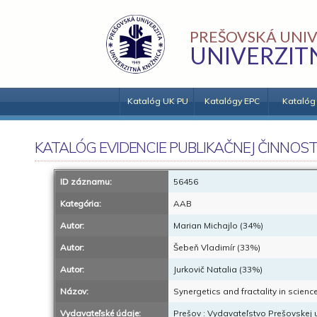
PREŠOVSKÁ UNIV
UNIVERZIT
Katalóg UK PU
Katalógy EPC
Katalóg
KATALÓG EVIDENCIE PUBLIKAČNEJ ČINNOST
ID záznamu:
56456
Kategória:
AAB
Autor:
Marian Michajlo (34%)
Autor:
Šebeň Vladimír (33%)
Autor:
Jurkovič Natalia (33%)
Názov:
Synergetics and fractality in scienc
Vydavateľské údaje:
Prešov : Vydavateľstvo Prešovskej u