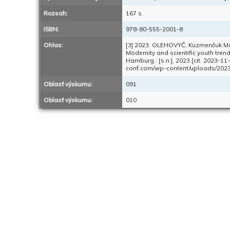
Rozsah:
167 s.
ISBN:
978-80-555-2001-8
Ohlas:
[3] 2023. OLEHOVYČ, Kuzmenčuk Mak
Modernity and scientific youth trend
Hamburg : [s.n.], 2023 [cit. 2023-1
conf.com/wp-content/uploads/20
Oblasť výskumu:
091
Oblasť výskumu:
010