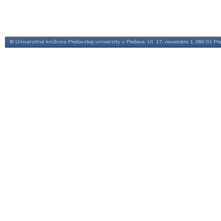
© Univerzitná knižnica Prešovskej univerzity v Prešove, Ul. 17. novembra 1, 080 01 Pr