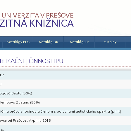
 UNIVERZITA V PREŠOVE
ZITNÁ KNIŽNICA
Katalógy EPC
Katalóg DK
Katalóg ZP
E-Knihy
BLIKAČNEJ ČINNOSTI PU
87
B
ogová Beáta (50%)
lembová Zuzana (50%)
iálna práca s rodinou a členom s poruchami autistického spektra [print]
ovce pri Prešove : A-print, 2018
 s.