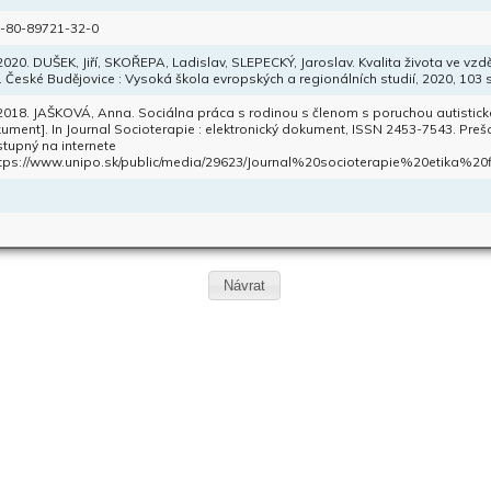
-80-89721-32-0
 2020. DUŠEK, Jiří, SKOŘEPA, Ladislav, SLEPECKÝ, Jaroslav. Kvalita života ve vzdě
. České Budějovice : Vysoká škola evropských a regionálních studií, 2020, 103
 2018. JAŠKOVÁ, Anna. Sociálna práca s rodinou s členom s poruchou autistick
ument]. In Journal Socioterapie : elektronický dokument, ISSN 2453-7543. Prešov,
tupný na internete
tps://www.unipo.sk/public/media/29623/Journal%20socioterapie%20etika%20