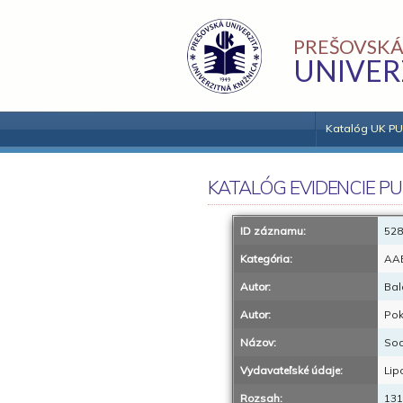
PREŠOVSKÁ
UNIVER
Katalóg UK PU
KATALÓG EVIDENCIE PU
ID záznamu:
528
Kategória:
AA
Autor:
Bal
Autor:
Pok
Názov:
Soc
Vydavateľské údaje:
Lip
Rozsah:
131