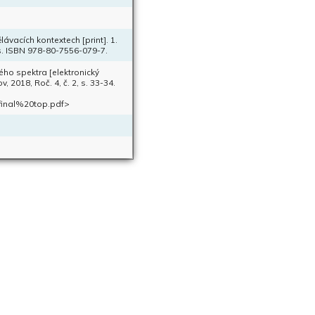
lávacích kontextech [print]. 1.
 s. ISBN 978-80-7556-079-7.
ého spektra [elektronický
 2018, Roč. 4, č. 2, s. 33-34.
final%20top.pdf>