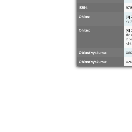
ISBN:
978
Ohlas:
[3]
vyd
Ohlas:
[6]
dok
Dos
<ht
Oblasť výskumu:
060
Oblasť výskumu:
020