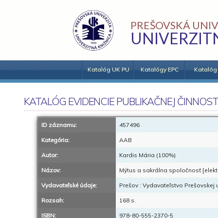
PREŠOVSKÁ UNIV
UNIVERZIT
Katalóg UK PU
Katalógy EPC
Katalóg
KATALÓG EVIDENCIE PUBLIKAČNEJ ČINNOST
ID záznamu:
457496
Kategória:
AAB
Autor:
Kardis Mária (100%)
Názov:
Mýtus a sakrálna spoločnosť [elekt
Vydavateľské údaje:
Prešov : Vydavateľstvo Prešovskej u
Rozsah:
168 s.
ISBN:
978-80-555-2370-5