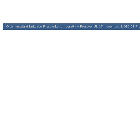
© Univerzitná knižnica Prešovskej univerzity v Prešove, Ul. 17. novembra 1, 080 01 Pr