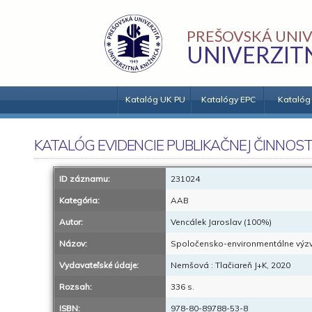
PREŠOVSKÁ UNIV
UNIVERZIT
Katalóg UK PU
Katalógy EPC
Katalóg
KATALÓG EVIDENCIE PUBLIKAČNEJ ČINNOST
ID záznamu:
231024
Kategória:
AAB
Autor:
Vencálek Jaroslav (100%)
Názov:
Spoločensko-environmentálne výzvy 
Vydavateľské údaje:
Nemšová : Tlačiareň J+K, 2020
Rozsah:
336 s.
ISBN:
978-80-89788-53-8