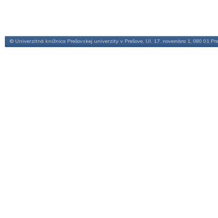
© Univerzitná knižnica Prešovskej univerzity v Prešove, Ul. 17. novembra 1, 080 01 Pr