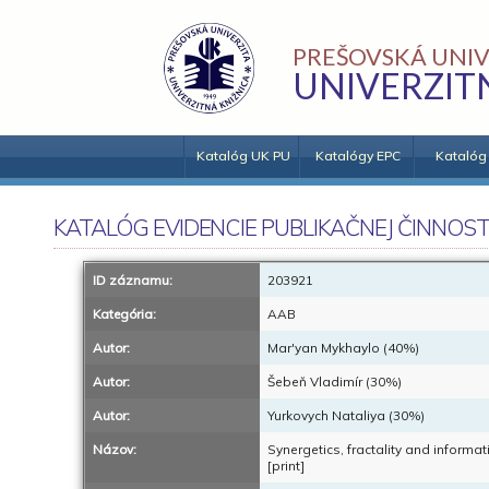
PREŠOVSKÁ UNIV
UNIVERZIT
Katalóg UK PU
Katalógy EPC
Katalóg
KATALÓG EVIDENCIE PUBLIKAČNEJ ČINNOST
ID záznamu:
203921
Kategória:
AAB
Autor:
Mar'yan Mykhaylo (40%)
Autor:
Šebeň Vladimír (30%)
Autor:
Yurkovych Nataliya (30%)
Názov:
Synergetics, fractality and informat
[print]