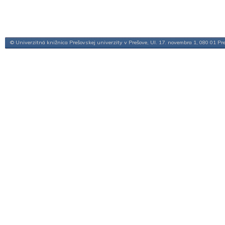
© Univerzitná knižnica Prešovskej univerzity v Prešove, Ul. 17. novembra 1, 080 01 Pr