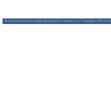
© Univerzitná knižnica Prešovskej univerzity v Prešove, Ul. 17. novembra 1, 080 01 Pr