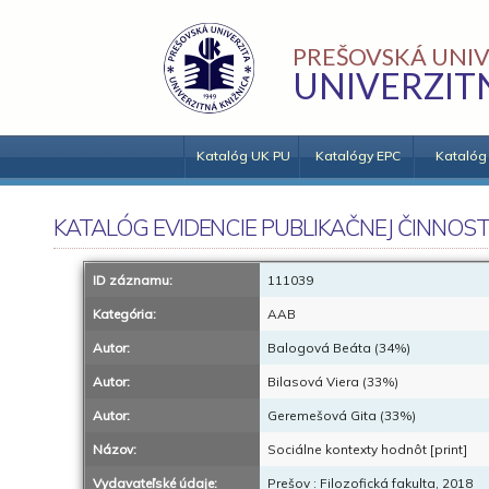
PREŠOVSKÁ UNIV
UNIVERZIT
Katalóg UK PU
Katalógy EPC
Katalóg
KATALÓG EVIDENCIE PUBLIKAČNEJ ČINNOST
ID záznamu:
111039
Kategória:
AAB
Autor:
Balogová Beáta (34%)
Autor:
Bilasová Viera (33%)
Autor:
Geremešová Gita (33%)
Názov:
Sociálne kontexty hodnôt [print]
Vydavateľské údaje:
Prešov : Filozofická fakulta, 2018