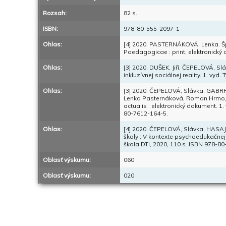
Rozsah:
82 s.
ISBN:
978-80-555-2097-1
Ohlas:
[4] 2020. PASTERNÁKOVÁ, Lenka. Špec
Paedagogicae : print, elektronický 
Ohlas:
[3] 2020. DUŠEK, Jiří, ČEPELOVÁ, 
inkluzívnej sociálnej reality. 1. vy
Ohlas:
[3] 2020. ČEPELOVÁ, Slávka, GABRHE
Lenka Pasternáková, Roman Hrmo, 
actualis : elektronický dokument. 1
80-7612-164-5.
Ohlas:
[4] 2020. ČEPELOVÁ, Slávka, HASAJO
školy : V kontexte psychoedukačnej
škola DTI, 2020, 110 s. ISBN 978-8
Oblasť výskumu:
060
Oblasť výskumu:
020