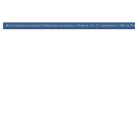
© Univerzitná knižnica Prešovskej univerzity v Prešove, Ul. 17. novembra 1, 080 01 Pr