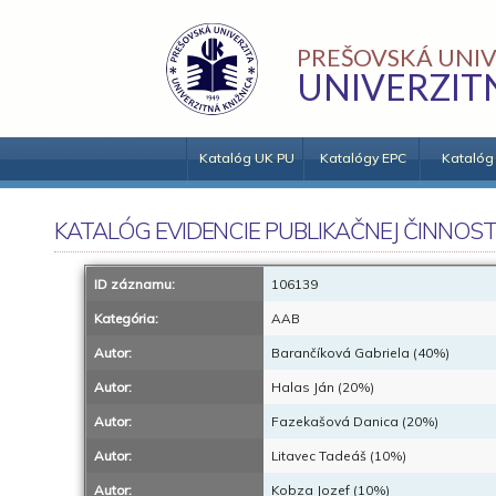
PREŠOVSKÁ UNIV
UNIVERZIT
Katalóg UK PU
Katalógy EPC
Katalóg
KATALÓG EVIDENCIE PUBLIKAČNEJ ČINNOST
ID záznamu:
106139
Kategória:
AAB
Autor:
Barančíková Gabriela (40%)
Autor:
Halas Ján (20%)
Autor:
Fazekašová Danica (20%)
Autor:
Litavec Tadeáš (10%)
Autor:
Kobza Jozef (10%)