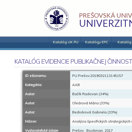
PREŠOVSKÁ UNIV
UNIVERZIT
Katalóg UK PU
Katalógy EPC
Katalóg
KATALÓG EVIDENCIE PUBLIKAČNEJ ČINNOST
ID záznamu:
PU.Prešov.2018032113145157
Kategória:
AAB
Autor:
Bačík Radovan (34%)
Autor:
Oleárová Mária (33%)
Autor:
Bednárová Gabriela (33%)
Názov:
Analýza špecifických strategických
Vydavateľské údaje:
Prešov : Bookman, 2017