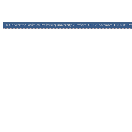
© Univerzitná knižnica Prešovskej univerzity v Prešove, Ul. 17. novembra 1, 080 01 Pr