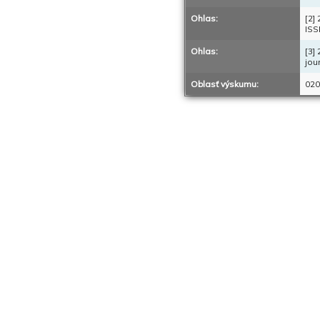
Ohlas:
[2]
ISS
Ohlas:
[3]
jou
Oblasť výskumu:
020