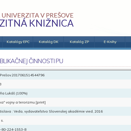
 UNIVERZITA V PREŠOVE
ZITNÁ KNIŽNICA
Katalógy EPC
Katalóg DK
Katalóg ZP
E-Knihy
BLIKAČNEJ ČINNOSTI PU
Prešov.2017061514544796
B
ňa Lukáš (100%)
ika" vojny a terorizmu [print]
tislava : Veda, vydavateľstvo Slovenskej akadémie vied, 2016
 s.
-80-224-1553-8