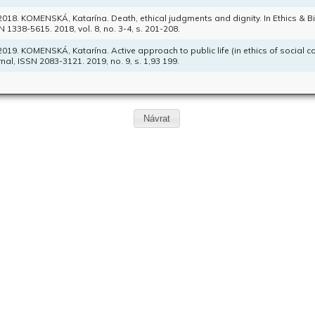
 2018. KOMENSKÁ, Katarína. Death, ethical judgments and dignity. In Ethics & Bi
N 1338-5615. 2018, vol. 8, no. 3-4, s. 201-208.
 2019. KOMENSKÁ, Katarína. Active approach to public life (in ethics of social 
rnal, ISSN 2083-3121. 2019, no. 9, s. 1,93 199.