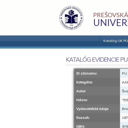
PREŠOVSKÁ
UNIVER
Katalóg UK PU
KATALÓG EVIDENCIE PU
ID záznamu:
PU.
Kategória:
AA
Autor:
Šva
Názov:
"Et
Vydavateľské údaje:
Bra
Rozsah:
187
ISBN:
978