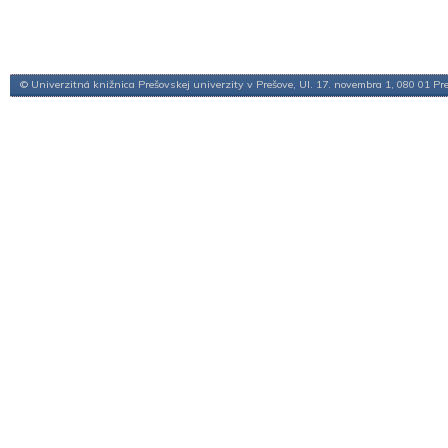
© Univerzitná knižnica Prešovskej univerzity v Prešove, Ul. 17. novembra 1, 080 01 Pr