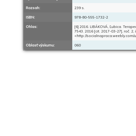
Rozsah:
239 s.
ISBN:
978-80-555-1732-2
Ohlas:
[6] 2016. LIBÁKOVÁ, Ľubica. Terapeut
7543. 2016 [cit. 2017-03-27], roč. 2,
<http://socialnapraca.weebly.com/
Oblasť výskumu:
060