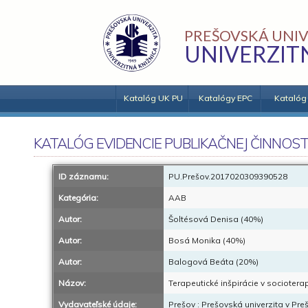
PREŠOVSKÁ UNIV
UNIVERZIT
Katalóg UK PU
Katalógy EPC
Katalóg
KATALÓG EVIDENCIE PUBLIKAČNEJ ČINNOST
ID záznamu:
PU.Prešov.2017020309390528
Kategória:
AAB
Autor:
Šoltésová Denisa (40%)
Autor:
Bosá Monika (40%)
Autor:
Balogová Beáta (20%)
Názov:
Terapeutické inšpirácie v socioterapi
Vydavateľské údaje:
Prešov : Prešovská univerzita v Pre