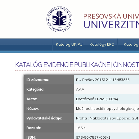
PREŠOVSKÁ UNIV
UNIVERZIT
Katalóg UK PU
Katalógy EPC
Katalóg
KATALÓG EVIDENCIE PUBLIKAČNEJ ČINNOST
ID záznamu:
PU.Prešov.2016121415483855
Kategória:
AAA
Autor:
Drotárová Lucia (100%)
Názov:
Možnosti sociálnopsychologickej p
Vydavateľské údaje:
Praha : Nakladatelství Epocha, 20
Rozsah:
166 s.
ISBN:
978-80-7557-003-1