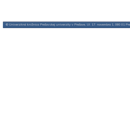
© Univerzitná knižnica Prešovskej univerzity v Prešove, Ul. 17. novembra 1, 080 01 Pr