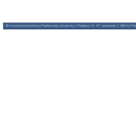
© Univerzitná knižnica Prešovskej univerzity v Prešove, Ul. 17. novembra 1, 080 01 Pr