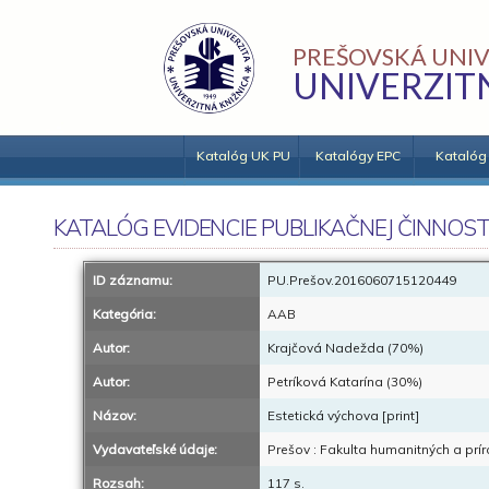
PREŠOVSKÁ UNIV
UNIVERZIT
Katalóg UK PU
Katalógy EPC
Katalóg
KATALÓG EVIDENCIE PUBLIKAČNEJ ČINNOST
ID záznamu:
PU.Prešov.2016060715120449
Kategória:
AAB
Autor:
Krajčová Nadežda (70%)
Autor:
Petríková Katarína (30%)
Názov:
Estetická výchova [print]
Vydavateľské údaje:
Prešov : Fakulta humanitných a prí
Rozsah:
117 s.