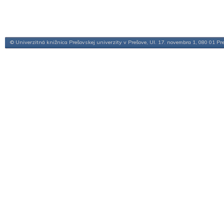
© Univerzitná knižnica Prešovskej univerzity v Prešove, Ul. 17. novembra 1, 080 01 Pr