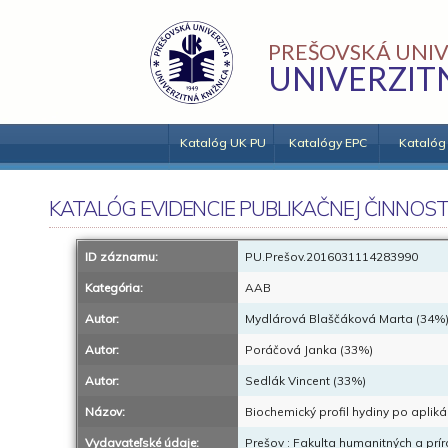
PREŠOVSKÁ UNIV
UNIVERZIT
Katalóg UK PU
Katalógy EPC
Katalóg
KATALÓG EVIDENCIE PUBLIKAČNEJ ČINNOST
ID záznamu:
PU.Prešov.2016031114283990
Kategória:
AAB
Autor:
Mydlárová Blaščáková Marta (34%
Autor:
Poráčová Janka (33%)
Autor:
Sedlák Vincent (33%)
Názov:
Biochemický profil hydiny po aplikáci
Vydavateľské údaje:
Prešov : Fakulta humanitných a prí