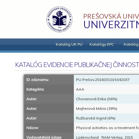
PREŠOVSKÁ UNIV
UNIVERZIT
Katalóg UK PU
Katalógy EPC
Katalóg
KATALÓG EVIDENCIE PUBLIKAČNEJ ČINNOST
ID záznamu:
PU.Prešov.2016031015042037
Kategória:
AAA
Autor:
Chovanová Erika (56%)
Autor:
Majherová Mária (38%)
Autor:
Ružbarská Ingrid (6%)
Názov:
Physical activities as a treatment fo
Vydavateľské údaje:
Lüdenscheid : RAM-Verlag, 2015