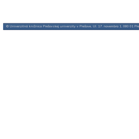
© Univerzitná knižnica Prešovskej univerzity v Prešove, Ul. 17. novembra 1, 080 01 Pr