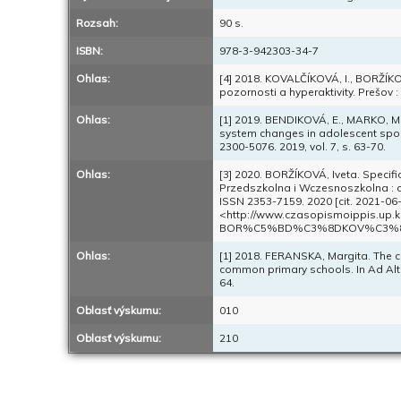
Rozsah:
90 s.
ISBN:
978-3-942303-34-7
Ohlas:
[4] 2018. KOVALČÍKOVÁ, I., BORŽÍKO
pozornosti a hyperaktivity. Prešov 
Ohlas:
[1] 2019. BENDIKOVÁ, E., MARKO, M.
system changes in adolescent sport 
2300-5076. 2019, vol. 7, s. 63-70.
Ohlas:
[3] 2020. BORŽÍKOVÁ, Iveta. Specifi
Przedszkolna i Wczesnoszkolna : c
ISSN 2353-7159. 2020 [cit. 2021-06-23
<http://www.czasopismoippis.up.k
BOR%C5%BD%C3%8DKOV%C3%81-Speci
Ohlas:
[1] 2018. FERANSKA, Margita. The 
common primary schools. In Ad Alta-J
64.
Oblasť výskumu:
010
Oblasť výskumu:
210