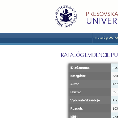
PREŠOVSKÁ
UNIVER
Katalóg UK PU
KATALÓG EVIDENCIE PU
ID záznamu:
PU.
Kategória:
AA
Autor:
Kón
Názov:
Cen
Vydavateľské údaje:
Pre
Rozsah:
103
ISBN:
978