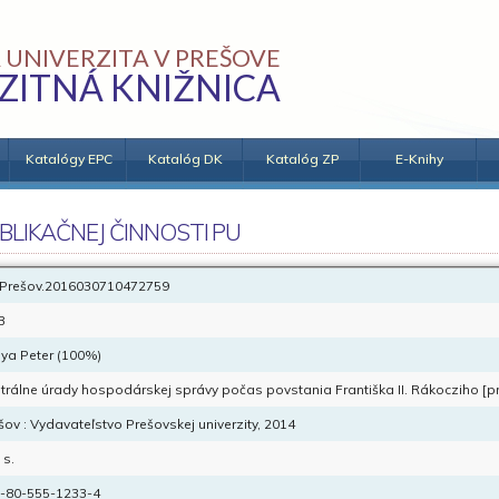
 UNIVERZITA V PREŠOVE
ZITNÁ KNIŽNICA
Katalógy EPC
Katalóg DK
Katalóg ZP
E-Knihy
BLIKAČNEJ ČINNOSTI PU
Prešov.2016030710472759
B
ya Peter (100%)
trálne úrady hospodárskej správy počas povstania Františka II. Rákocziho [pr
šov : Vydavateľstvo Prešovskej univerzity, 2014
 s.
-80-555-1233-4