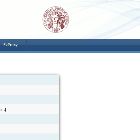
EzProxy
int]