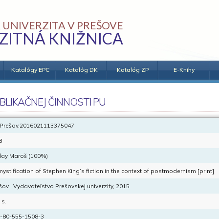
 UNIVERZITA V PREŠOVE
ZITNÁ KNIŽNICA
Katalógy EPC
Katalóg DK
Katalóg ZP
E-Knihy
BLIKAČNEJ ČINNOSTI PU
Prešov.2016021113375047
B
ay Maroš (100%)
ystification of Stephen King’s fiction in the context of postmodernism [print]
šov : Vydavateľstvo Prešovskej univerzity, 2015
 s.
-80-555-1508-3