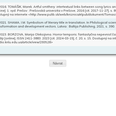
 2016. TOMÁŠIK, Marek. Artful smithery: intertextual links between song lyrics and
line]. 1. vyd. Prešov : Prešovská univerzita v Prešove, 2016 [cit. 2017-11-27], s
tupný na internete <http://www.pulib.sk/web/kniznica/elpub/dokument/Tomas
 2021. SHAMA, I.M. Symbolism of literary title in translation. In Philological sci
nsformation and development vectors. Latvia : Baltija Publishing, 2021, s. 390.
 2023. BORZOVA, Marija Oleksijivna. Horror temporis: fantastyčna nepevnisť čas
diji [online], ISSN 2411-3883. 2023 [cit. 2024-03-15], č. 20, s. 15. Dostupný na int
dio.knlu.edu.ua/article/view/293528>