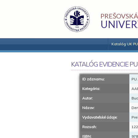
PREŠOVSKÁ
UNIVER
Katalóg UK PU
KATALÓG EVIDENCIE PU
ID záznamu:
PU.
Kategória:
AA
Autor:
Bud
Názov:
Dem
Vydavateľské údaje:
Pre
Rozsah:
122
ISBN:
978