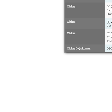
Ohlas:
[4]
[on
Dos
Ohlas:
[3]
tra
Ohlas:
[3]
stu
stu
Oblasť výskumu:
020