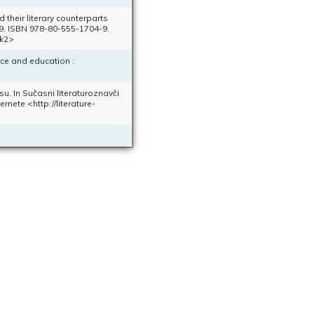
 their literary counterparts
. 89. ISBN 978-80-555-1704-9.
ik2>
ence and education :
u. In Sučasni literaturoznavči
ernete <http://literature-