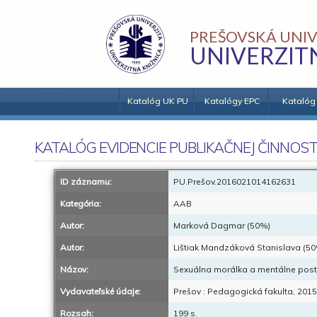
PREŠOVSKÁ UNIV
UNIVERZIT
Katalóg UK PU
Katalógy EPC
Katalóg
KATALÓG EVIDENCIE PUBLIKAČNEJ ČINNOST
ID záznamu:
PU.Prešov.2016021014162631
Kategória:
AAB
Autor:
Marková Dagmar (50%)
Autor:
Lištiak Mandzáková Stanislava (5
Názov:
Sexuálna morálka a mentálne postih
Vydavateľské údaje:
Prešov : Pedagogická fakulta, 2015
Rozsah:
199 s.