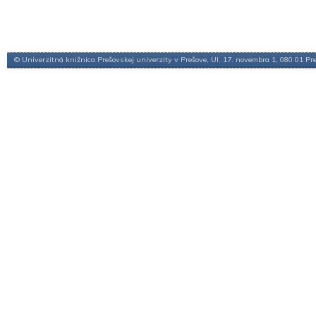
© Univerzitná knižnica Prešovskej univerzity v Prešove, Ul. 17. novembra 1, 080 01 Pr