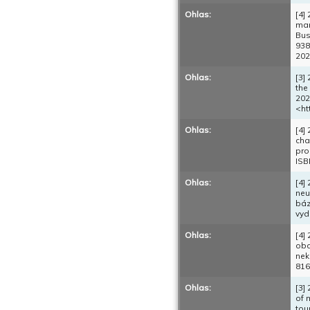
Ohlas:
[4]
mar
Bus
938
202
Ohlas:
[3]
the
202
<ht
Ohlas:
[4]
cha
pro
ISB
Ohlas:
[4]
neu
báz
vyd
Ohlas:
[4]
obc
nek
816
Ohlas:
[3]
of 
tou