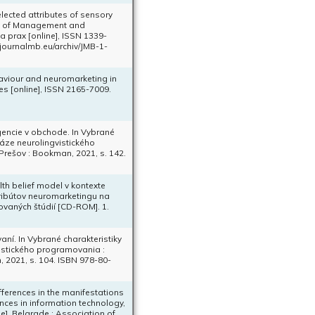
ected attributes of sensory
nal of Management and
prax [online], ISSN 1339-
w.journalmb.eu/archiv/JMB-1-
aviour and neuromarketing in
es [online], ISSN 2165-7009.
igencie v obchode. In Vybrané
áze neurolingvistického
rešov : Bookman, 2021, s. 142.
th belief model v kontexte
ribútov neuromarketingu na
vaných štúdií [CD-ROM]. 1.
í. In Vybrané charakteristiky
istického programovania :
 2021, s. 104. ISBN 978-80-
ferences in the manifestations
ces in information technology,
]. Belgrade : Association of