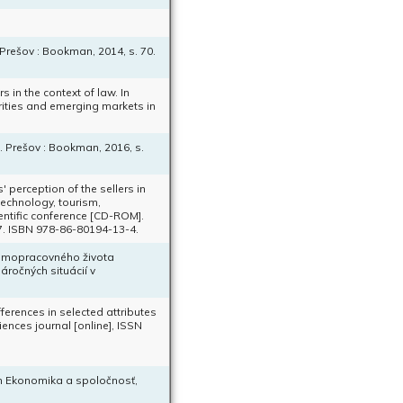
 Prešov : Bookman, 2014, s. 70.
in the context of law. In
ities and emerging markets in
Prešov : Bookman, 2016, s.
perception of the sellers in
technology, tourism,
ntific conference [CD-ROM].
7. ISBN 978-86-80194-13-4.
mimopracovného života
áročných situácií v
erences in selected attributes
ences journal [online], ISSN
In Ekonomika a spoločnosť,