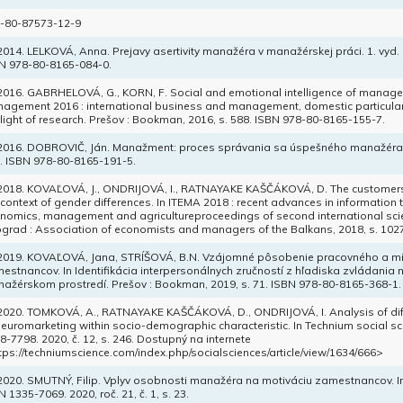
-80-87573-12-9
 2014. LELKOVÁ, Anna. Prejavy asertivity manažéra v manažérskej práci. 1. vyd.
N 978-80-8165-084-0.
 2016. GABRHELOVÁ, G., KORN, F. Social and emotional intelligence of managers 
agement 2016 : international business and management, domestic particular
 light of research. Prešov : Bookman, 2016, s. 588. ISBN 978-80-8165-155-7.
 2016. DOBROVIČ, Ján. Manažment: proces správania sa úspešného manažéra. 
. ISBN 978-80-8165-191-5.
 2018. KOVAĽOVÁ, J., ONDRIJOVÁ, I., RATNAYAKE KAŠČÁKOVÁ, D. The customers' 
 context of gender differences. In ITEMA 2018 : recent advances in information 
nomics, management and agricultureproceedings of second international scie
grad : Association of economists and managers of the Balkans, 2018, s. 102
 2019. KOVAĽOVÁ, Jana, STRÍŠOVÁ, B.N. Vzájomné pôsobenie pracovného a 
estnancov. In Identifikácia interpersonálnych zručností z hľadiska zvládania n
ažérskom prostredí. Prešov : Bookman, 2019, s. 71. ISBN 978-80-8165-368-1.
 2020. TOMKOVÁ, A., RATNAYAKE KAŠČÁKOVÁ, D., ONDRIJOVÁ, I. Analysis of diff
neuromarketing within socio-demographic characteristic. In Technium social sci
8-7798. 2020, č. 12, s. 246. Dostupný na internete
tps://techniumscience.com/index.php/socialsciences/article/view/1634/666>
 2020. SMUTNÝ, Filip. Vplyv osobnosti manažéra na motiváciu zamestnancov. 
N 1335-7069. 2020, roč. 21, č. 1, s. 23.