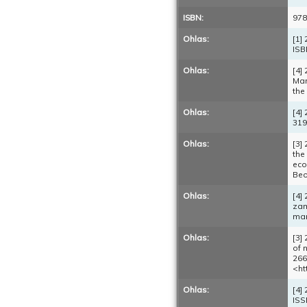
ISBN:
978
Ohlas:
[1]
ISB
Ohlas:
[4]
Man
the
Ohlas:
[4]
319
Ohlas:
[3]
the
eco
Beo
Ohlas:
[4]
zam
man
Ohlas:
[3]
of 
266
<ht
Ohlas:
[4]
ISS