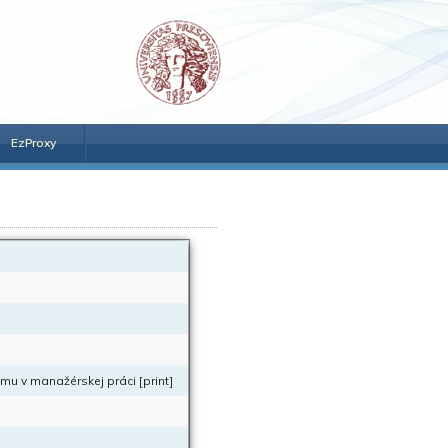
EzProxy
zmu v manažérskej práci [print]