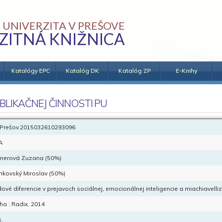
 UNIVERZITA V PREŠOVE
ZITNÁ KNIŽNICA
Katalógy EPC
Katalóg DK
Katalóg ZP
E-Knihy
BLIKAČNEJ ČINNOSTI PU
Prešov.2015032610293096
A
knerová Zuzana (50%)
nkovský Miroslav (50%)
ové diferencie v prejavoch sociálnej, emocionálnej inteligencie a miachiavelli
ha : Radix, 2014
s.