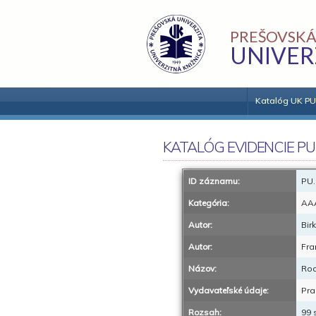
PREŠOVSKÁ
UNIVER
Katalóg UK PU
KATALÓG EVIDENCIE PU
ID záznamu:
PU.
Kategória:
AA
Autor:
Bir
Autor:
Fra
Názov:
Rod
Vydavateľské údaje:
Pra
Rozsah:
99 