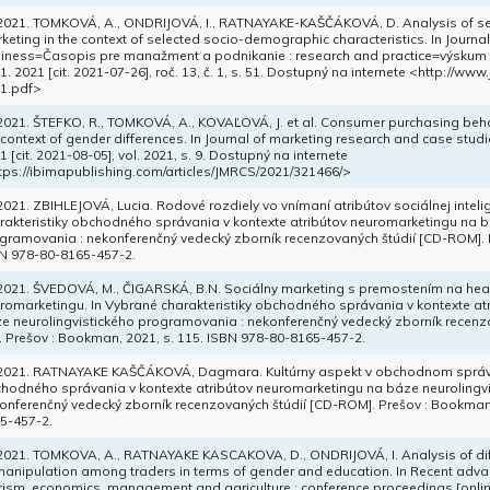
 2021. TOMKOVÁ, A., ONDRIJOVÁ, I., RATNAYAKE-KAŠČÁKOVÁ, D. Analysis of sel
keting in the context of selected socio-demographic characteristics. In Jour
iness=Časopis pre manažment a podnikanie : research and practice=výskum a 
1. 2021 [cit. 2021-07-26], roč. 13, č. 1, s. 51. Dostupný na internete <http://ww
1.pdf>
 2021. ŠTEFKO, R., TOMKOVÁ, A., KOVAĽOVÁ, J. et al. Consumer purchasing beh
 context of gender differences. In Journal of marketing research and case studi
1 [cit. 2021-08-05], vol. 2021, s. 9. Dostupný na internete
tps://ibimapublishing.com/articles/JMRCS/2021/321466/>
 2021. ZBIHLEJOVÁ, Lucia. Rodové rozdiely vo vnímaní atribútov sociálnej intel
rakteristiky obchodného správania v kontexte atribútov neuromarketingu na b
gramovania : nekonferenčný vedecký zborník recenzovaných štúdií [CD-ROM]. P
N 978-80-8165-457-2.
 2021. ŠVEDOVÁ, M., ČIGARSKÁ, B.N. Sociálny marketing s premostením na heal
romarketingu. In Vybrané charakteristiky obchodného správania v kontexte at
e neurolingvistického programovania : nekonferenčný vedecký zborník recenzo
. Prešov : Bookman, 2021, s. 115. ISBN 978-80-8165-457-2.
 2021. RATNAYAKE KAŠČÁKOVÁ, Dagmara. Kultúrny aspekt v obchodnom správan
hodného správania v kontexte atribútov neuromarketingu na báze neurolingv
onferenčný vedecký zborník recenzovaných štúdií [CD-ROM]. Prešov : Bookman,
5-457-2.
 2021. TOMKOVA, A., RATNAYAKE KASCAKOVA, D., ONDRIJOVÁ, I. Analysis of dif
manipulation among traders in terms of gender and education. In Recent advan
rism, economics, management and agriculture : conference proceedings [online