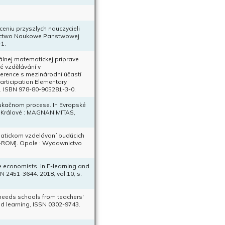
eniu przyszlych nauczycieli
nictwo Naukowe Panstwowej
1.
álnej matematickej príprave
é vzdělávání v
ference s mezinárodní účastí
articipation Elementary
7. ISBN 978-80-905281-3-0.
dukačnom procese. In Evropské
 Králové : MAGNANIMITAS,
matickom vzdelávaní budúcich
CD-ROM]. Opole : Wydawnictvo
 economists. In E-learning and
N 2451-3644. 2018, vol.10, s.
 needs schools from teachers'
ed learning, ISSN 0302-9743.