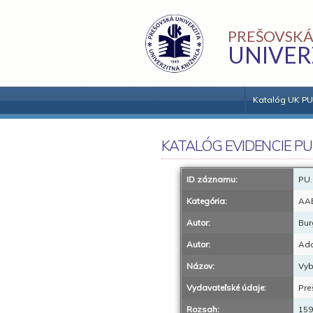
PREŠOVSKÁ
UNIVER
Katalóg UK PU
KATALÓG EVIDENCIE PU
ID záznamu:
PU.
Kategória:
AA
Autor:
Bur
Autor:
Ada
Názov:
Vyb
Vydavateľské údaje:
Pre
Rozsah:
159