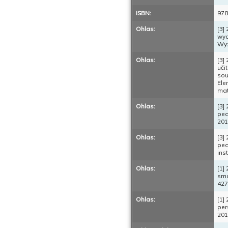
ISBN:
978
Ohlas:
[3]
wyc
Wyz
Ohlas:
[3]
uči
sou
Ele
mat
Ohlas:
[3]
ped
201
Ohlas:
[3]
ped
ins
Ohlas:
[1]
sma
427
Ohlas:
[1]
per
201