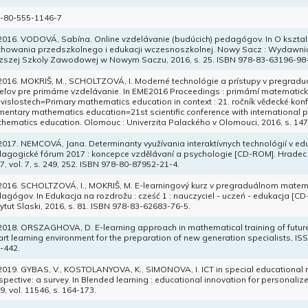
-80-555-1146-7
 2016. VODOVÁ, Sabína. Online vzdelávanie (budúcich) pedagógov. In O ksztalc
howania przedszkolnego i edukacji wczesnoszkolnej. Nowy Sacz : Wydaw
szej Szkoly Zawodowej w Nowym Saczu, 2016, s. 25. ISBN 978-83-63196-98-
 2016. MOKRIŠ, M., SCHOLTZOVÁ, I. Moderné technológie a prístupy v pregradu
teľov pre primárne vzdelávanie. In EME2016 Proceedings : primární matematick
vislostech=Primary mathematics education in context : 21. ročník vědecké kon
mentary mathematics education=21st scientific conference with international p
hematics education. Olomouc : Univerzita Palackého v Olomouci, 2016, s. 14
 2017. NEMCOVÁ, Jana. Determinanty využívania interaktívnych technológií v e
agogické fórum 2017 : koncepce vzdělávaní a psychologie [CD-ROM]. Hradec
7, vol. 7, s. 249, 252. ISBN 978-80-87952-21-4.
 2016. SCHOLTZOVÁ, I., MOKRIŠ, M. E-learningový kurz v pregraduálnom mate
agógov. In Edukacja na rozdrožu : cześć 1 : nauczyciel - uczeń - edukacja [
tytut Slaski, 2016, s. 81. ISBN 978-83-62683-76-5.
 2018. ORSZAGHOVA, D. E-learning approach in mathematical training of future
rt learning environment for the preparation of new generation specialists, ISS
-442.
 2019. GYBAS, V., KOSTOLANYOVA, K., SIMONOVA, I. ICT in special educational
spective: a survey. In Blended learning : educational innovation for personaliz
9, vol. 11546, s. 164-173.