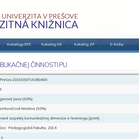
 UNIVERZITA V PREŠOVE
ZITNÁ KNIŽNICA
Katalógy EPC
Katalóg DK
Katalóg ZP
E-Knihy
BLIKAČNEJ ČINNOSTI PU
Prešov.2015030715080400
B
gerová Jana (50%)
mkovičová Martina (50%)
rané aspekty komunikačnej dimenzie e-learningu [print]
šov : Pedagogická fakulta, 2014
 s.