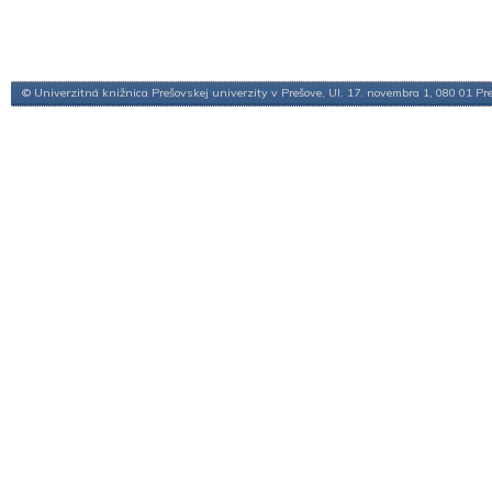
© Univerzitná knižnica Prešovskej univerzity v Prešove, Ul. 17. novembra 1, 080 01 Pr