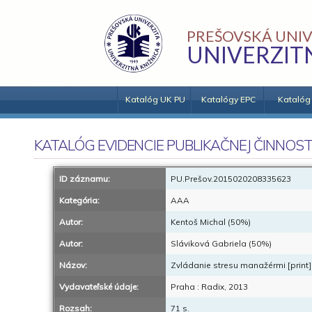
PREŠOVSKÁ UNIV
UNIVERZIT
Katalóg UK PU
Katalógy EPC
Katalóg
KATALÓG EVIDENCIE PUBLIKAČNEJ ČINNOST
ID záznamu:
PU.Prešov.2015020208335623
Kategória:
AAA
Autor:
Kentoš Michal (50%)
Autor:
Sláviková Gabriela (50%)
Názov:
Zvládanie stresu manažérmi [print]
Vydavateľské údaje:
Praha : Radix, 2013
Rozsah:
71 s.