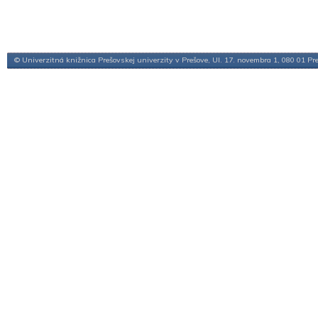
© Univerzitná knižnica Prešovskej univerzity v Prešove, Ul. 17. novembra 1, 080 01 Pr