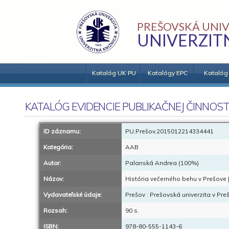
PREŠOVSKÁ UNIV
UNIVERZIT
Katalóg UK PU
Katalógy EPC
Katalóg
KATALÓG EVIDENCIE PUBLIKAČNEJ ČINNOST
ID záznamu:
PU.Prešov.2015012214334441
Kategória:
AAB
Autor:
Palanská Andrea (100%)
Názov:
História večerného behu v Prešove 
Vydavateľské údaje:
Prešov : Prešovská univerzita v Pre
Rozsah:
90 s.
ISBN:
978-80-555-1143-6