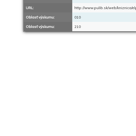
URL:
http://www.pulib.sk/web/kniznica/
Oblasť výskumu:
010
Oblasť výskumu:
210