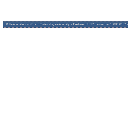
© Univerzitná knižnica Prešovskej univerzity v Prešove, Ul. 17. novembra 1, 080 01 Pr