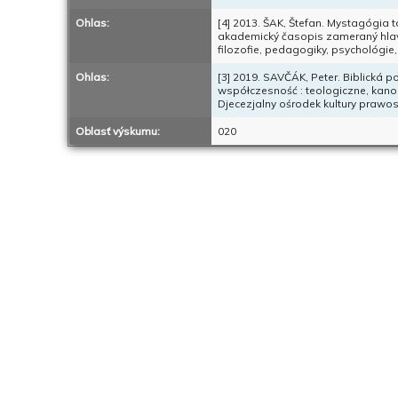
Ohlas:
[4] 2013. ŠAK, Štefan. Mystagógia 
akademický časopis zameraný hlavne 
filozofie, pedagogiky, psychológie, 
Ohlas:
[3] 2019. SAVČÁK, Peter. Biblická p
współczesność : teologiczne, kanoni
Djecezjalny ośrodek kultury prawos
Oblasť výskumu:
020