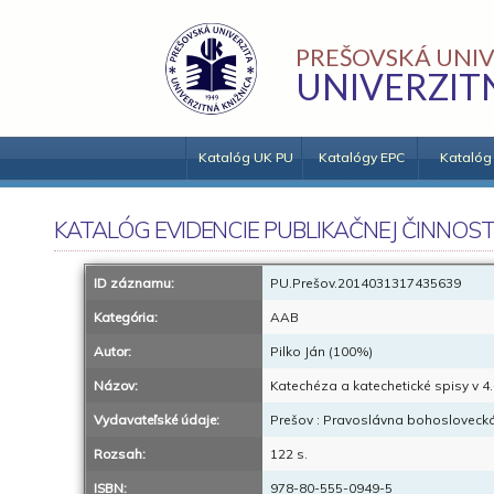
PREŠOVSKÁ UNIV
UNIVERZIT
Katalóg UK PU
Katalógy EPC
Katalóg
KATALÓG EVIDENCIE PUBLIKAČNEJ ČINNOST
ID záznamu:
PU.Prešov.2014031317435639
Kategória:
AAB
Autor:
Pilko Ján (100%)
Názov:
Katechéza a katechetické spisy v 4.-
Vydavateľské údaje:
Prešov : Pravoslávna bohoslovecká
Rozsah:
122 s.
ISBN:
978-80-555-0949-5