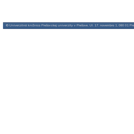
© Univerzitná knižnica Prešovskej univerzity v Prešove, Ul. 17. novembra 1, 080 01 Pr