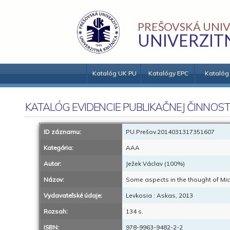
PREŠOVSKÁ UNIV
UNIVERZIT
Katalóg UK PU
Katalógy EPC
Katalóg
KATALÓG EVIDENCIE PUBLIKAČNEJ ČINNOST
ID záznamu:
PU.Prešov.2014031317351607
Kategória:
AAA
Autor:
Ježek Václav (100%)
Názov:
Some aspects in the thought of Mich
Vydavateľské údaje:
Levkosia : Askas, 2013
Rozsah:
134 s.
ISBN:
978-9963-9482-2-2