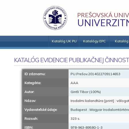
PREŠOVSKÁ UNIV
UNIVERZIT
Katalóg UK PU
Katalógy EPC
Katalóg
KATALÓG EVIDENCIE PUBLIKAČNEJ ČINNOST
ID záznamu:
PU.Prešov.2014022709114653
Kategória:
AAA
Autor:
Gintli Tibor (100%)
Názov:
Irodalmi kalandtúra [print] : válog
Vydavateľské údaje:
Budapest : Magyar Irodalomtörtén
Rozsah:
323 s.
ISBN:
978-963-89580-1-3