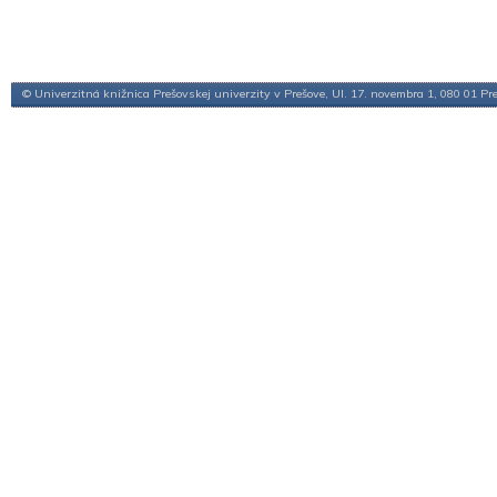
© Univerzitná knižnica Prešovskej univerzity v Prešove, Ul. 17. novembra 1, 080 01 Pr