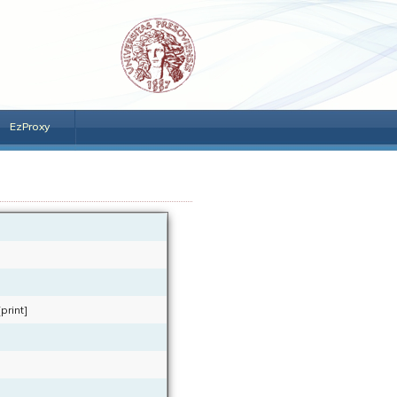
EzProxy
print]