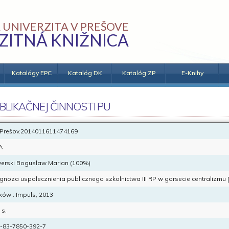
 UNIVERZITA V PREŠOVE
ZITNÁ KNIŽNICA
Katalógy EPC
Katalóg DK
Katalóg ZP
E-Knihy
BLIKAČNEJ ČINNOSTI PU
Prešov.2014011611474169
A
werski Boguslaw Marian (100%)
gnoza uspolecznienia publicznego szkolnictwa III RP w gorsecie centralizmu [
ków : Impuls, 2013
 s.
-83-7850-392-7