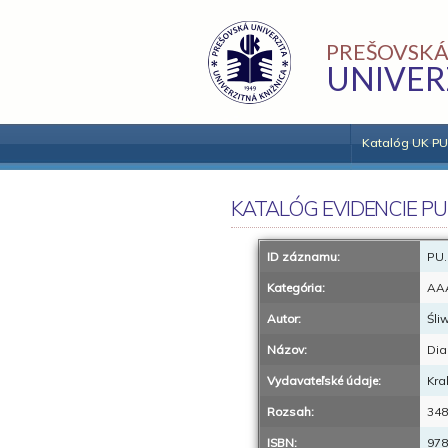
PREŠOVSKÁ
UNIVER
Katalóg UK PU
KATALÓG EVIDENCIE PU
ID záznamu:
PU.
Kategória:
AA
Autor:
Śli
Názov:
Dia
Vydavateľské údaje:
Kra
Rozsah:
348
ISBN:
978