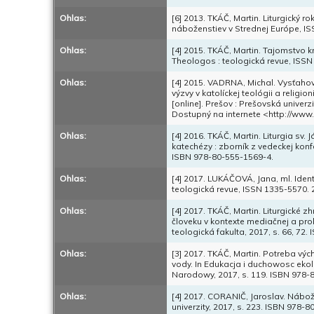
Ohlas:
[6] 2013. TKÁČ, Martin. Liturgický r
náboženstiev v Strednej Európe, ISSN
Ohlas:
[4] 2015. TKÁČ, Martin. Tajomstvo 
Theologos : teologická revue, ISSN 1
Ohlas:
[4] 2015. VADRNA, Michal. Vysťahova
výzvy v katolíckej teológii a relig
[online]. Prešov : Prešovská univerz
Dostupný na internete <http://ww
Ohlas:
[4] 2016. TKÁČ, Martin. Liturgia sv
katechézy : zborník z vedeckej konf
ISBN 978-80-555-1569-4.
Ohlas:
[4] 2017. LUKÁČOVÁ, Jana, ml. Ident
teologická revue, ISSN 1335-5570. 201
Ohlas:
[4] 2017. TKÁČ, Martin. Liturgické 
človeku v kontexte mediačnej a pro
teologická fakulta, 2017, s. 66, 72
Ohlas:
[3] 2017. TKÁČ, Martin. Potreba výc
vody. In Edukacja i duchowosc ekol
Narodowy, 2017, s. 119. ISBN 978-
Ohlas:
[4] 2017. CORANIČ, Jaroslav. Nábož
univerzity, 2017, s. 223. ISBN 978-