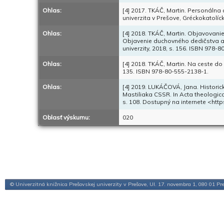
Ohlas:
[4] 2017. TKÁČ, Martin. Personálna 
univerzita v Prešove, Gréckokatolíc
Ohlas:
[4] 2018. TKÁČ, Martin. Objavovani
Objavenie duchovného dedičstva a v
univerzity, 2018, s. 156. ISBN 978-
Ohlas:
[4] 2018. TKÁČ, Martin. Na ceste do 
135. ISBN 978-80-555-2138-1.
Ohlas:
[4] 2019. LUKÁČOVÁ, Jana. Historický
Mastiliaka CSSR. In Acta theologica e
s. 108. Dostupný na internete <ht
Oblasť výskumu:
020
© Univerzitná knižnica Prešovskej univerzity v Prešove, Ul. 17. novembra 1, 080 01 Pr