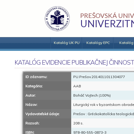
PREŠOVSKÁ UNIV
UNIVERZIT
Katalóg UK PU
Katalógy EPC
Katalóg
KATALÓG EVIDENCIE PUBLIKAČNEJ ČINNOST
ID záznamu:
PU.Prešov.2014011011304077
Kategória:
AAB
Autor:
Boháč Vojtech (100%)
Názov:
Liturgický rok v byzantskom obrade 
Vydavateľské údaje:
Prešov : Gréckokatolícka teologická
Rozsah:
208 s.
ISBN:
978-80-555-0873-3