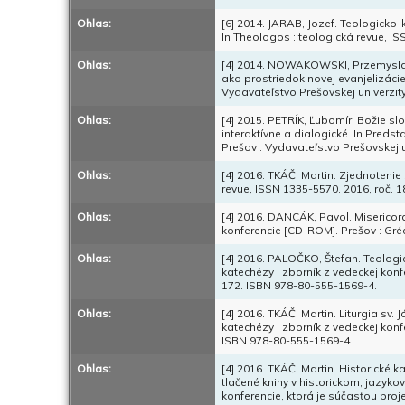
Ohlas:
[6] 2014. JARAB, Jozef. Teologicko-
In Theologos : teologická revue, ISS
Ohlas:
[4] 2014. NOWAKOWSKI, Przemyslaw. L
ako prostriedok novej evanjelizácie
Vydavateľstvo Prešovskej univerzity
Ohlas:
[4] 2015. PETRÍK, Ľubomír. Božie sl
interaktívne a dialogické. In Preds
Prešov : Vydavateľstvo Prešovskej u
Ohlas:
[4] 2016. TKÁČ, Martin. Zjednotenie 
revue, ISSN 1335-5570. 2016, roč. 18,
Ohlas:
[4] 2016. DANCÁK, Pavol. Misericor
konferencie [CD-ROM]. Prešov : Gré
Ohlas:
[4] 2016. PALOČKO, Štefan. Teologi
katechézy : zborník z vedeckej konf
172. ISBN 978-80-555-1569-4.
Ohlas:
[4] 2016. TKÁČ, Martin. Liturgia sv
katechézy : zborník z vedeckej konf
ISBN 978-80-555-1569-4.
Ohlas:
[4] 2016. TKÁČ, Martin. Historické k
tlačené knihy v historickom, jazyk
konferencie, ktorá je súčasťou proj