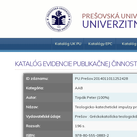
PREŠOVSKÁ UNIV
UNIVERZIT
Katalóg UK PU
Katalógy EPC
Katalóg
KATALÓG EVIDENCIE PUBLIKAČNEJ ČINNOST
ID záznamu:
PU.Prešov.2014011011252428
Kategória:
AAB
Autor:
Tirpák Peter (100%)
Názov:
Teologicko-katechetické impulzy pre
Vydavateľské údaje:
Prešov : Gréckokatolícka teologická
Rozsah:
196 s.
ISBN:
978-80-555-0883-2