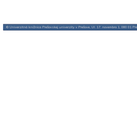
© Univerzitná knižnica Prešovskej univerzity v Prešove, Ul. 17. novembra 1, 080 01 Pr