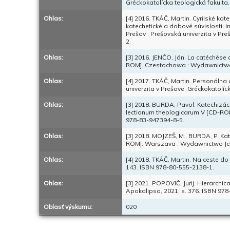
Gréckokatolícka teologická fakulta
Ohlas:
[4] 2016. TKÁČ, Martin. Cyrilské ka
katechetické a dobové súvislosti. 
Prešov : Prešovská univerzita v Pre
2.
Ohlas:
[3] 2016. JENČO, Ján. La catéchèse 
ROM]. Czestochowa : Wydawnictwo 
Ohlas:
[4] 2017. TKÁČ, Martin. Personálna 
univerzita v Prešove, Gréckokatolíc
Ohlas:
[3] 2018. BURDA, Pavol. Katechizáci
lectionum theologicarum V [CD-ROM
978-83-947394-8-5.
Ohlas:
[3] 2018. MOJZEŠ, M., BURDA, P. Kat
ROM]. Warszava : Wydawnictwo Jedn
Ohlas:
[4] 2018. TKÁČ, Martin. Na ceste do 
143. ISBN 978-80-555-2138-1.
Ohlas:
[3] 2021. POPOVIČ, Jurij. Hierarchic
Apokalipsa, 2021, s. 376. ISBN 97
Oblasť výskumu:
020